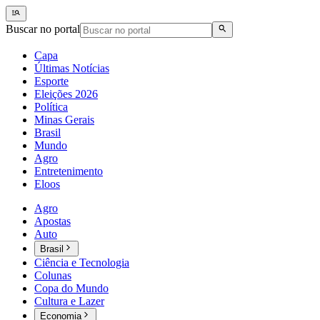
Buscar no portal
Capa
Últimas Notícias
Esporte
Eleições 2026
Política
Minas Gerais
Brasil
Mundo
Agro
Entretenimento
Eloos
Agro
Apostas
Auto
Brasil
Ciência e Tecnologia
Colunas
Copa do Mundo
Cultura e Lazer
Economia