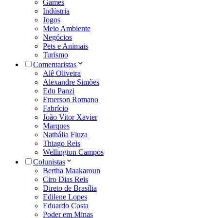
Games
Indústria
Jogos
Meio Ambiente
Negócios
Pets e Animais
Turismo
Comentaristas
Alê Oliveira
Alexandre Simões
Edu Panzi
Emerson Romano
Fabrício
João Vitor Xavier
Marques
Nathália Fiuza
Thiago Reis
Wellington Campos
Colunistas
Bertha Maakaroun
Ciro Dias Reis
Direto de Brasília
Edilene Lopes
Eduardo Costa
Poder em Minas