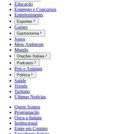
Educação
Emprego e Concursos
Entretenimento
Esportes
Games
Gastronomia
Jogos
Meio Ambiente
Mundo
Orações Itatiaia
Podcasts
Pets e Animais
Política
Saúde
Trends
Turismo
Últimas Notícias
Quem Somos
Programação
Ouça a Itatiaia
Institucional
Entre em Contato
Expediente Itatiaia