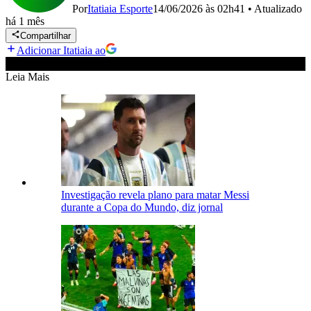
Por
Itatiaia Esporte
14/06/2026 às 02h41
•
Atualizado
há 1 mês
Compartilhar
Adicionar Itatiaia ao
Leia Mais
Investigação revela plano para matar Messi
durante a Copa do Mundo, diz jornal