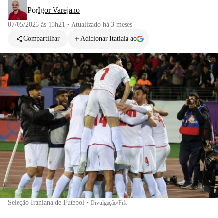
Por
Igor Varejano
07/05/2026 às 13h21
•
Atualizado
há 3 meses
Compartilhar
Adicionar Itatiaia ao
Seleção Iraniana de Futebol
•
Divulgação/Fifa