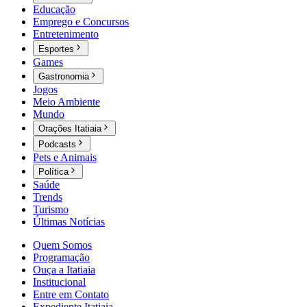
Educação
Emprego e Concursos
Entretenimento
Esportes
Games
Gastronomia
Jogos
Meio Ambiente
Mundo
Orações Itatiaia
Podcasts
Pets e Animais
Política
Saúde
Trends
Turismo
Últimas Notícias
Quem Somos
Programação
Ouça a Itatiaia
Institucional
Entre em Contato
Expediente Itatiaia