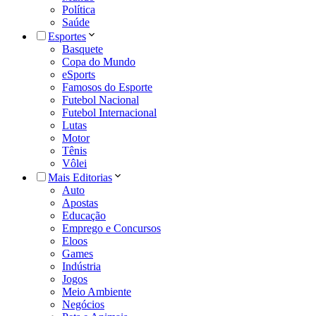
Política
Saúde
Esportes
Basquete
Copa do Mundo
eSports
Famosos do Esporte
Futebol Nacional
Futebol Internacional
Lutas
Motor
Tênis
Vôlei
Mais Editorias
Auto
Apostas
Educação
Emprego e Concursos
Eloos
Games
Indústria
Jogos
Meio Ambiente
Negócios