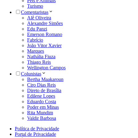
Pets e Animais
Turismo
Comentaristas
Alê Oliveira
Alexandre Simões
Edu Panzi
Emerson Romano
Fabrício
João Vitor Xavier
Marques
Nathália Fiuza
Thiago Reis
Wellington Campos
Colunistas
Bertha Maakaroun
Ciro Dias Reis
Direto de Brasília
Edilene Lopes
Eduardo Costa
Poder em Minas
Rita Mundim
Valdir Barbosa
Política de Privacidade
Portal de Privacidade