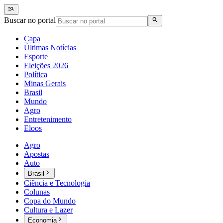
Buscar no portal
Capa
Últimas Notícias
Esporte
Eleições 2026
Política
Minas Gerais
Brasil
Mundo
Agro
Entretenimento
Eloos
Agro
Apostas
Auto
Brasil
Ciência e Tecnologia
Colunas
Copa do Mundo
Cultura e Lazer
Economia