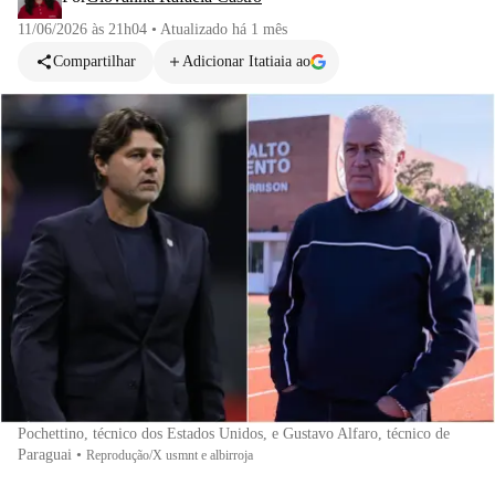
11/06/2026 às 21h04
•
Atualizado
há 1 mês
Compartilhar
Adicionar Itatiaia ao
Pochettino, técnico dos Estados Unidos, e Gustavo Alfaro, técnico de
Paraguai
•
Reprodução/X usmnt e albirroja