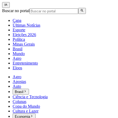
Buscar no portal
Capa
Últimas Notícias
Esporte
Eleições 2026
Política
Minas Gerais
Brasil
Mundo
Agro
Entretenimento
Eloos
Agro
Apostas
Auto
Brasil
Ciência e Tecnologia
Colunas
Copa do Mundo
Cultura e Lazer
Economia