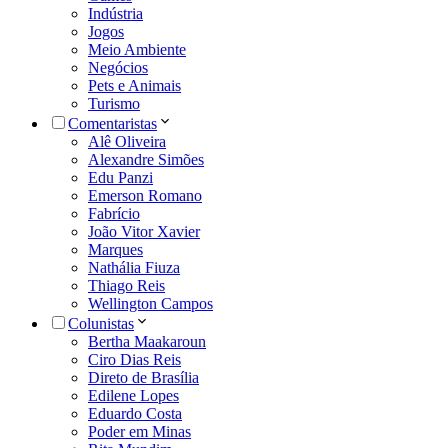
Indústria
Jogos
Meio Ambiente
Negócios
Pets e Animais
Turismo
Comentaristas
Alê Oliveira
Alexandre Simões
Edu Panzi
Emerson Romano
Fabrício
João Vitor Xavier
Marques
Nathália Fiuza
Thiago Reis
Wellington Campos
Colunistas
Bertha Maakaroun
Ciro Dias Reis
Direto de Brasília
Edilene Lopes
Eduardo Costa
Poder em Minas