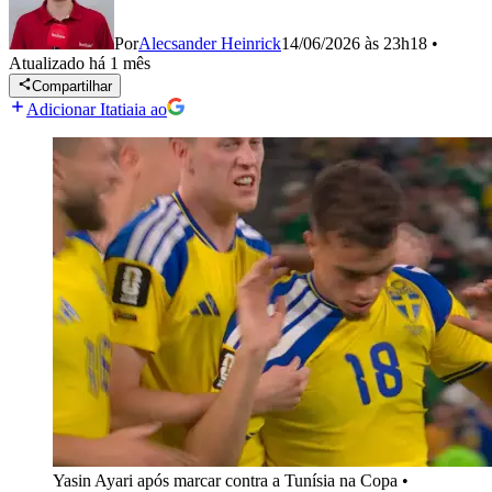
Por
Alecsander Heinrick
14/06/2026 às 23h18
•
Atualizado
há 1 mês
Compartilhar
Adicionar Itatiaia ao
Yasin Ayari após marcar contra a Tunísia na Copa
•