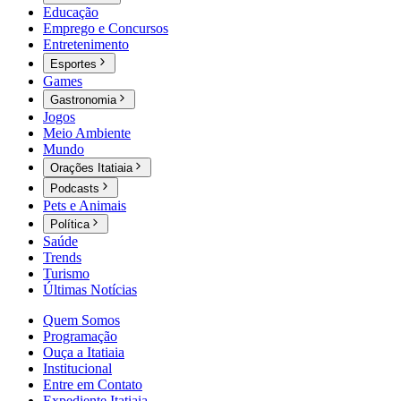
Educação
Emprego e Concursos
Entretenimento
Esportes
Games
Gastronomia
Jogos
Meio Ambiente
Mundo
Orações Itatiaia
Podcasts
Pets e Animais
Política
Saúde
Trends
Turismo
Últimas Notícias
Quem Somos
Programação
Ouça a Itatiaia
Institucional
Entre em Contato
Expediente Itatiaia