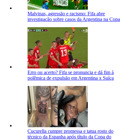
Malvinas, agressão e racismo: Fifa abre
investigação sobre casos da Argentina na Copa
Erro ou acerto? Fifa se pronuncia e dá fim à
polêmica de expulsão em Argentina x Suíça
Cucurella cumpre promessa e tatua rosto do
técnico da Espanha após título da Copa do