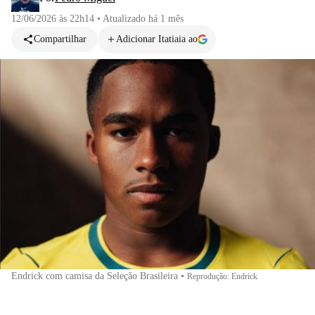
12/06/2026 às 22h14
•
Atualizado
há 1 mês
Compartilhar
Adicionar Itatiaia ao
Endrick com camisa da Seleção Brasileira
•
Reprodução: Endrick