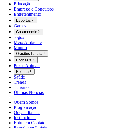
Educação
Emprego e Concursos
Entretenimento
Esportes
Games
Gastronomia
Jogos
Meio Ambiente
Mundo
Orações Itatiaia
Podcasts
Pets e Animais
Política
Saúde
Trends
Turismo
Últimas Notícias
Quem Somos
Programação
Ouça a Itatiaia
Institucional
Entre em Contato
Expediente Itatiaia