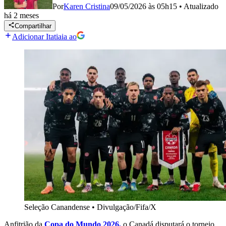
Por
Karen Cristina
09/05/2026 às 05h15
•
Atualizado
há 2 meses
Compartilhar
Adicionar Itatiaia ao
Seleção Canandense
•
Divulgação/Fifa/X
Anfitrião da
Copa do Mundo 2026,
o Canadá disputará o torneio