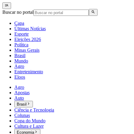
Buscar no portal
Capa
Últimas Notícias
Esporte
Eleições 2026
Política
Minas Gerais
Brasil
Mundo
Agro
Entretenimento
Eloos
Agro
Apostas
Auto
Brasil
Ciência e Tecnologia
Colunas
Copa do Mundo
Cultura e Lazer
Economia