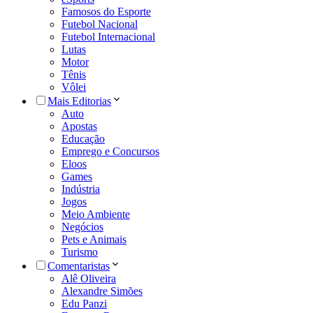
Famosos do Esporte
Futebol Nacional
Futebol Internacional
Lutas
Motor
Tênis
Vôlei
Mais Editorias
Auto
Apostas
Educação
Emprego e Concursos
Eloos
Games
Indústria
Jogos
Meio Ambiente
Negócios
Pets e Animais
Turismo
Comentaristas
Alê Oliveira
Alexandre Simões
Edu Panzi