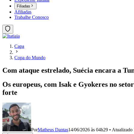
Filiadas
Afiliadas
Trabalhe Conosco
Capa
Copa do Mundo
Com ataque estrelado, Suécia encara a Tu
Os europeus, com Isak e Gyokeres no setor
forte
Por
Matheus Dantas
14/06/2026 às 04h29
•
Atualizado