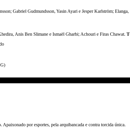
Svensson; Gabriel Gudmundsson, Yasin Ayari e Jesper Karlström; Elanga
Khedira, Anis Ben Slimane e Ismaël Gharbi; Achouri e Firas Chawat.
T
do
RG)
. Apaixonado por esportes, pela arquibancada e contra torcida única.