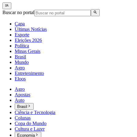
Buscar no portal
Capa
Últimas Notícias
Esporte
Eleições 2026
Política
Minas Gerais
Brasil
Mundo
Agro
Entretenimento
Eloos
Agro
Apostas
Auto
Brasil
Ciência e Tecnologia
Colunas
Copa do Mundo
Cultura e Lazer
Economia