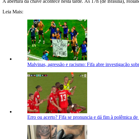
A abertura da chave acontece nesta tarde. Às 17h (de Brasília), Hola
Leia Mais:
Malvinas, agressão e racismo: Fifa abre investigação so
Erro ou acerto? Fifa se pronuncia e dá fim à polêmica d