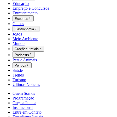
Educação
Emprego e Concursos
Entretenimento
Esportes
Games
Gastronomia
Jogos
Meio Ambiente
Mundo
Orações Itatiaia
Podcasts
Pets e Animais
Política
Saúde
Trends
Turismo
Últimas Notícias
Quem Somos
Programação
Ouça a Itatiaia
Institucional
Entre em Contato
Expediente Itatiaia