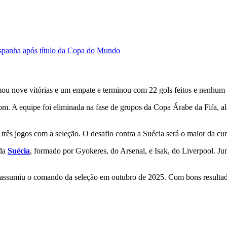
Espanha após título da Copa do Mundo
mou nove vitórias e um empate e terminou com 22 gols feitos e nenhum 
om. A equipe foi eliminada na fase de grupos da Copa Árabe da Fifa, al
ês jogos com a seleção. O desafio contra a Suécia será o maior da curta
 da
Suécia
, formado por Gyokeres, do Arsenal, e Isak, do Liverpool. Ju
r assumiu o comando da seleção em outubro de 2025. Com bons resultado