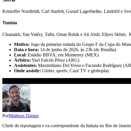
Kristoffer Nordfeldt, Carl Starfelt, Gustaf Lagerbielke, Lindelöf e 
Tunísia
Chamakh, Yan Valéry, Talbi, Omar Rekik e Ali Abdi; Ellyes Skhiri, 
Motivo:
Jogo da primeira rodada do Grupo F da Copa do Mun
Data e hora:
14 de junho de 2026, às 23h (de Brasília)
Local:
Estádio BBVA, em Monterrey (MEX)
Árbitro:
Yael Falcón Pérez (ARG)
Assistentes:
Maximiliano Del Yesso e Facundo Rodríguez (A
Onde assistir:
Globo, sportv, Cazé TV e globoplay
Por
Matheus Dantas
Chefe de reportagem e ex-correspondente da Itatiaia no Rio de Janeiro