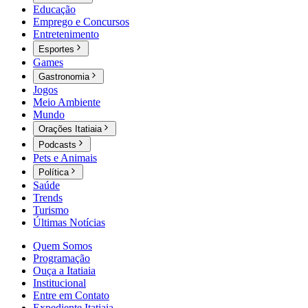
Educação
Emprego e Concursos
Entretenimento
Esportes
Games
Gastronomia
Jogos
Meio Ambiente
Mundo
Orações Itatiaia
Podcasts
Pets e Animais
Política
Saúde
Trends
Turismo
Últimas Notícias
Quem Somos
Programação
Ouça a Itatiaia
Institucional
Entre em Contato
Expediente Itatiaia