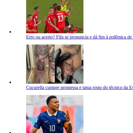
Erro ou acerto? Fifa se pronuncia e dá fim à polêmica d
Cucurella cumpre promessa e tatua rosto do técnico da 