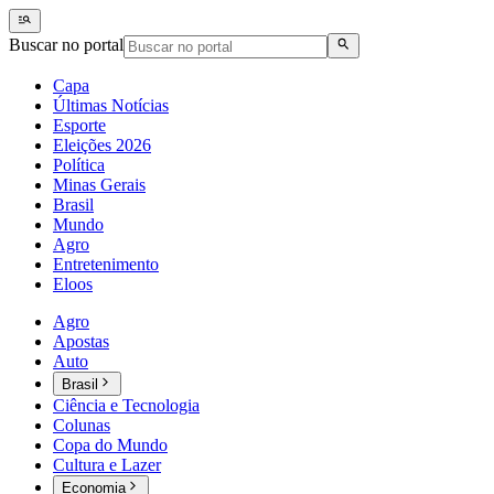
Buscar no portal
Capa
Últimas Notícias
Esporte
Eleições 2026
Política
Minas Gerais
Brasil
Mundo
Agro
Entretenimento
Eloos
Agro
Apostas
Auto
Brasil
Ciência e Tecnologia
Colunas
Copa do Mundo
Cultura e Lazer
Economia