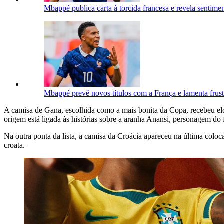
Mbappé publica carta à torcida francesa e revela sentim
Mbappé prevê novos títulos com a França e lamenta frust
A camisa de Gana, escolhida como a mais bonita da Copa, recebeu elogio
origem está ligada às histórias sobre a aranha Anansi, personagem do f
Na outra ponta da lista, a camisa da Croácia apareceu na última colo
croata.