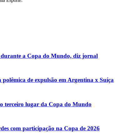
aia Esporte.
i durante a Copa do Mundo, diz jornal
 à polêmica de expulsão em Argentina x Suíça
lo terceiro lugar da Copa do Mundo
rdes com participação na Copa de 2026