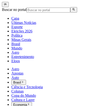
Buscar no portal
Capa
Últimas Notícias
Esporte
Eleições 2026
Política
Minas Gerais
Brasil
Mundo
Agro
Entretenimento
Eloos
Agro
Apostas
Auto
Brasil
Ciência e Tecnologia
Colunas
Copa do Mundo
Cultura e Lazer
Economia