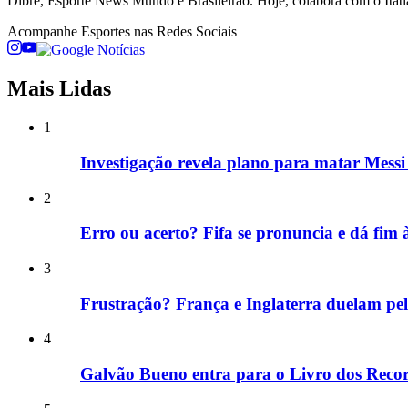
Dibre, Esporte News Mundo e Brasileirão. Hoje, colabora com o Itati
Acompanhe
Esportes
nas Redes Sociais
Mais Lidas
1
Investigação revela plano para matar Mess
2
Erro ou acerto? Fifa se pronuncia e dá fim
3
Frustração? França e Inglaterra duelam pe
4
Galvão Bueno entra para o Livro dos Reco