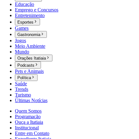
Educação
Emprego e Concursos
Entretenimento
Esportes
Games
Gastronomia
Jogos
Meio Ambiente
Mundo
Orações Itatiaia
Podcasts
Pets e Animais
Política
Saúde
Trends
Turismo
Últimas Notícias
Quem Somos
Programação
Ouça a Itatiaia
Institucional
Entre em Contato
Expediente Itatiaia