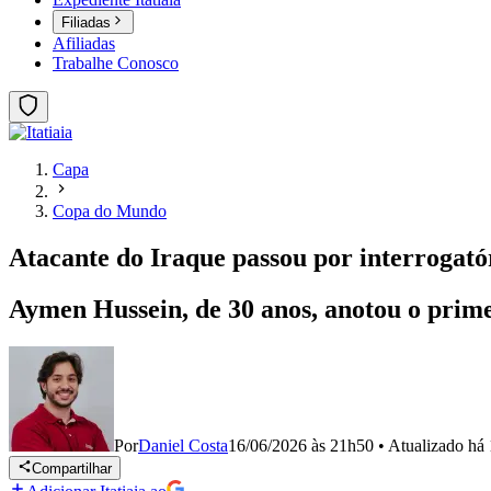
Filiadas
Afiliadas
Trabalhe Conosco
Capa
Copa do Mundo
Atacante do Iraque passou por interrogató
Aymen Hussein, de 30 anos, anotou o prim
Por
Daniel Costa
16/06/2026 às 21h50
•
Atualizado
há 
Compartilhar