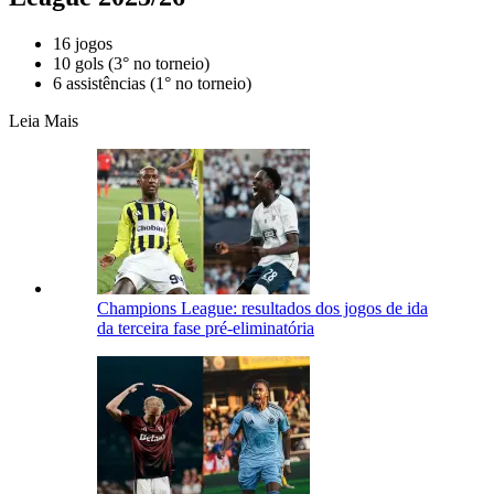
16 jogos
10 gols (3° no torneio)
6 assistências (1° no torneio)
Leia Mais
Champions League: resultados dos jogos de ida
da terceira fase pré-eliminatória