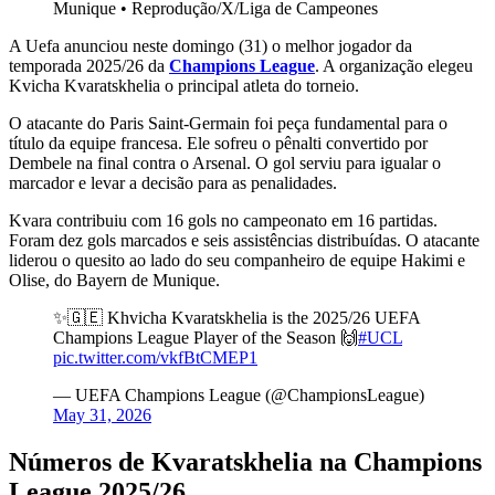
Munique
•
Reprodução/X/Liga de Campeones
A Uefa anunciou neste domingo (31) o melhor jogador da
temporada 2025/26 da
Champions League
. A organização elegeu
Kvicha Kvaratskhelia o principal atleta do torneio.
O atacante do Paris Saint-Germain foi peça fundamental para o
título da equipe francesa. Ele sofreu o pênalti convertido por
Dembele na final contra o Arsenal. O gol serviu para igualar o
marcador e levar a decisão para as penalidades.
Kvara contribuiu com 16 gols no campeonato em 16 partidas.
Foram dez gols marcados e seis assistências distribuídas. O atacante
liderou o quesito ao lado do seu companheiro de equipe Hakimi e
Olise, do Bayern de Munique.
✨🇬🇪 Khvicha Kvaratskhelia is the 2025/26 UEFA
Champions League Player of the Season 🙌
#UCL
pic.twitter.com/vkfBtCMEP1
— UEFA Champions League (@ChampionsLeague)
May 31, 2026
Números de Kvaratskhelia na Champions
League 2025/26