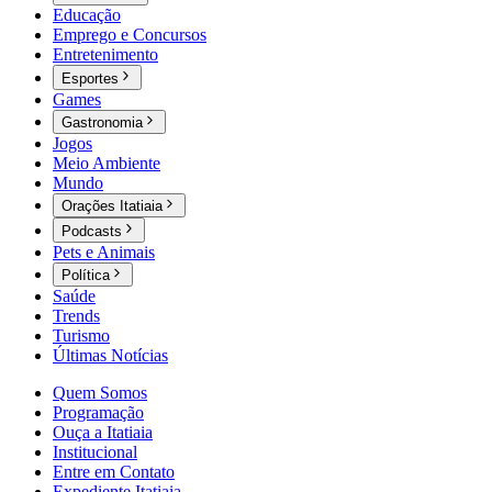
Educação
Emprego e Concursos
Entretenimento
Esportes
Games
Gastronomia
Jogos
Meio Ambiente
Mundo
Orações Itatiaia
Podcasts
Pets e Animais
Política
Saúde
Trends
Turismo
Últimas Notícias
Quem Somos
Programação
Ouça a Itatiaia
Institucional
Entre em Contato
Expediente Itatiaia