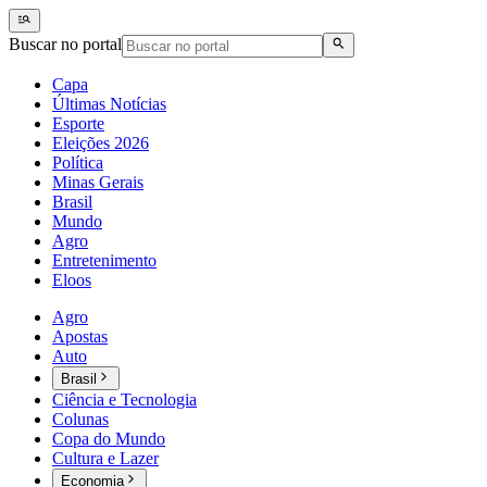
Buscar no portal
Capa
Últimas Notícias
Esporte
Eleições 2026
Política
Minas Gerais
Brasil
Mundo
Agro
Entretenimento
Eloos
Agro
Apostas
Auto
Brasil
Ciência e Tecnologia
Colunas
Copa do Mundo
Cultura e Lazer
Economia