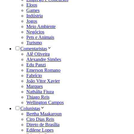
Eloos
Games
Indústria
Jogos
Meio Ambiente
Negócios
Pets e Animais
Turismo
Comentaristas
Alê Oliveira
Alexandre Simões
Edu Panzi
Emerson Romano
Fabrício
João Vitor Xavier
Marques
Nathália Fiuza
Thiago Reis
Wellington Campos
Colunistas
Bertha Maakaroun
Ciro Dias Reis
Direto de Brasília
Edilene Lopes