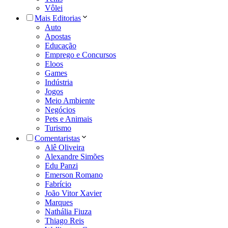
Vôlei
Mais Editorias
Auto
Apostas
Educação
Emprego e Concursos
Eloos
Games
Indústria
Jogos
Meio Ambiente
Negócios
Pets e Animais
Turismo
Comentaristas
Alê Oliveira
Alexandre Simões
Edu Panzi
Emerson Romano
Fabrício
João Vitor Xavier
Marques
Nathália Fiuza
Thiago Reis