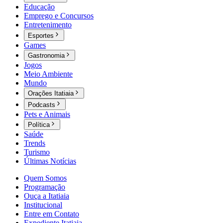
Educação
Emprego e Concursos
Entretenimento
Esportes
Games
Gastronomia
Jogos
Meio Ambiente
Mundo
Orações Itatiaia
Podcasts
Pets e Animais
Política
Saúde
Trends
Turismo
Últimas Notícias
Quem Somos
Programação
Ouça a Itatiaia
Institucional
Entre em Contato
Expediente Itatiaia