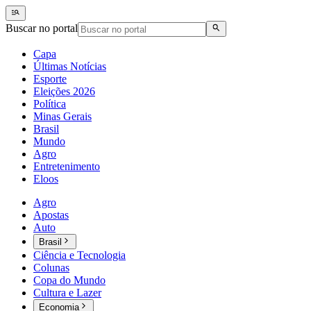
Buscar no portal
Capa
Últimas Notícias
Esporte
Eleições 2026
Política
Minas Gerais
Brasil
Mundo
Agro
Entretenimento
Eloos
Agro
Apostas
Auto
Brasil
Ciência e Tecnologia
Colunas
Copa do Mundo
Cultura e Lazer
Economia