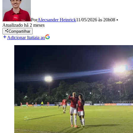
Por
Alecsander Heinrick
11/05/2026 às 20h08
•
Atualizado
há 2 meses
Compartilhar
Adicionar Itatiaia ao