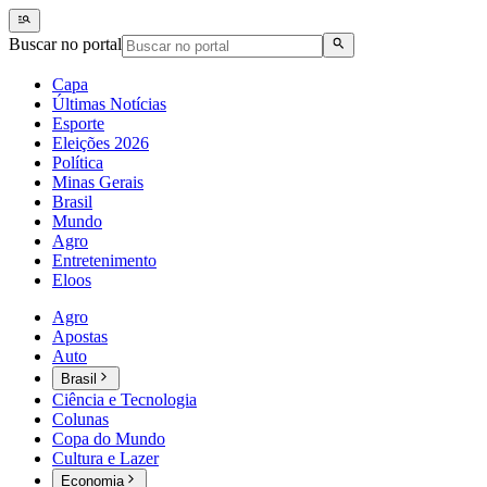
Buscar no portal
Capa
Últimas Notícias
Esporte
Eleições 2026
Política
Minas Gerais
Brasil
Mundo
Agro
Entretenimento
Eloos
Agro
Apostas
Auto
Brasil
Ciência e Tecnologia
Colunas
Copa do Mundo
Cultura e Lazer
Economia