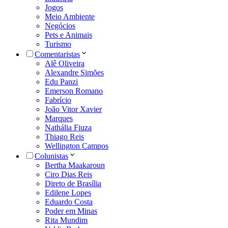
Jogos
Meio Ambiente
Negócios
Pets e Animais
Turismo
Comentaristas
Alê Oliveira
Alexandre Simões
Edu Panzi
Emerson Romano
Fabrício
João Vitor Xavier
Marques
Nathália Fiuza
Thiago Reis
Wellington Campos
Colunistas
Bertha Maakaroun
Ciro Dias Reis
Direto de Brasília
Edilene Lopes
Eduardo Costa
Poder em Minas
Rita Mundim