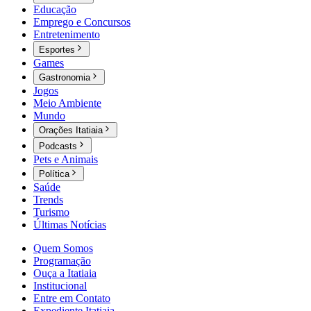
Educação
Emprego e Concursos
Entretenimento
Esportes
Games
Gastronomia
Jogos
Meio Ambiente
Mundo
Orações Itatiaia
Podcasts
Pets e Animais
Política
Saúde
Trends
Turismo
Últimas Notícias
Quem Somos
Programação
Ouça a Itatiaia
Institucional
Entre em Contato
Expediente Itatiaia