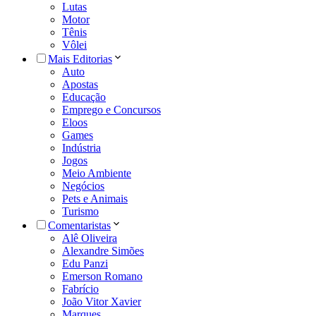
Lutas
Motor
Tênis
Vôlei
Mais Editorias
Auto
Apostas
Educação
Emprego e Concursos
Eloos
Games
Indústria
Jogos
Meio Ambiente
Negócios
Pets e Animais
Turismo
Comentaristas
Alê Oliveira
Alexandre Simões
Edu Panzi
Emerson Romano
Fabrício
João Vitor Xavier
Marques