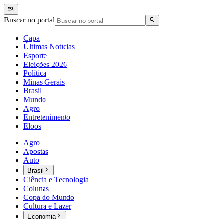
Buscar no portal
Capa
Últimas Notícias
Esporte
Eleições 2026
Política
Minas Gerais
Brasil
Mundo
Agro
Entretenimento
Eloos
Agro
Apostas
Auto
Brasil
Ciência e Tecnologia
Colunas
Copa do Mundo
Cultura e Lazer
Economia