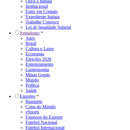
Ouça a Itatiaia
Institucional
Entre em Contato
Expediente Itatiaia
Trabalhe Conosco
Lei de Igualdade Salarial
Jornalismo
Agro
Brasil
Cultura e Lazer
Economia
Eleições 2026
Entretenimento
Gastronomia
Minas Gerais
Mundo
Política
Saúde
Esportes
Basquete
Copa do Mundo
eSports
Famosos do Esporte
Futebol Nacional
Futebol Internacional