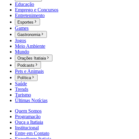
Educação
Emprego e Concursos
Entretenimento
Esportes
Games
Gastronomia
Jogos
Meio Ambiente
Mundo
Orações Itatiaia
Podcasts
Pets e Animais
Política
Saúde
Trends
Turismo
Últimas Notícias
Quem Somos
Programação
Ouça a Itatiaia
Institucional
Entre em Contato
Expediente Itatiaia