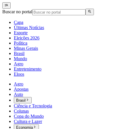
Buscar no portal
Capa
Últimas Notícias
Esporte
Eleições 2026
Política
Minas Gerais
Brasil
Mundo
Agro
Entretenimento
Eloos
Agro
Apostas
Auto
Brasil
Ciência e Tecnologia
Colunas
Copa do Mundo
Cultura e Lazer
Economia