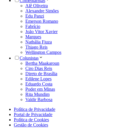
Comentaristas
Alê Oliveira
Alexandre Simões
Edu Panzi
Emerson Romano
Fabrício
João Vitor Xavier
Marques
Nathália Fiuza
Thiago Reis
Wellington Campos
Colunistas
Bertha Maakaroun
Ciro Dias Reis
Direto de Brasília
Edilene Lopes
Eduardo Costa
Poder em Minas
Rita Mundim
Valdir Barbosa
Política de Privacidade
Portal de Privacidade
Política de Cookies
Gestão de Cookies