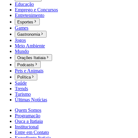
Educação
Emprego e Concursos
Entretenimento
Esportes
Games
Gastronomia
Jogos
Meio Ambiente
Mundo
Orações Itatiaia
Podcasts
Pets e Animais
Política
Saúde
Trends
Turismo
Últimas Notícias
Quem Somos
Programação
Ouça a Itatiaia
Institucional
Entre em Contato
Expediente Itatiaia