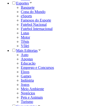
Esportes
Basquete
Copa do Mundo
eSports
Famosos do Esporte
Futebol Nacional
Futebol Internacional
Lutas
Motor
Tênis
Vôlei
Mais Editorias
Auto
Apostas
Educação
Emprego e Concursos
Eloos
Games
Indústria
Jogos
Meio Ambiente
Negócios
Pets e Animais
Turismo