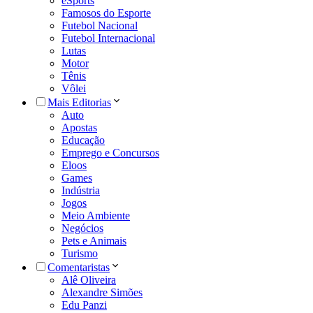
eSports
Famosos do Esporte
Futebol Nacional
Futebol Internacional
Lutas
Motor
Tênis
Vôlei
Mais Editorias
Auto
Apostas
Educação
Emprego e Concursos
Eloos
Games
Indústria
Jogos
Meio Ambiente
Negócios
Pets e Animais
Turismo
Comentaristas
Alê Oliveira
Alexandre Simões
Edu Panzi