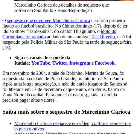
Marcelinho Carioca deu detalhes de sequestro que
sofreu em São Paulo
•
Band/Reprodução
O
sequestro que envolveu Marcelinho Carioca
não foi o primeiro
ligado ao futebol brasileiro. No último domingo (17), depois de ter
ido ao show “Tardezinha”, do cantor Thiaguinho, o
ídolo do
Corinthians foi raptado
ao lado de uma amiga,
Taís Oliveira
, e só foi
resgatado pela Polícia Militar de São Paulo na tarde de segunda-feira
(18).
Siga os canais de esporte da
Itatiaia:
YouTube
,
Twitter
,
Instagram
e
Facebook.
Em novembro de 2004, a mãe de Robinho, Marina de Souza, foi
sequestrada na cidade de Praia Grande, no interior de São Paulo.
Após uma longa negociação, a mãe do então jogador do Santos só
foi liberada em 17 de dezembro daquele ano, em Perus, bairro da
Zona Norte da capital. Para que ela fosse resgatada, a família
precisou pagar altos valores.
Saiba mais sobre o sequestro de Marcelinho Carioca
Marcelinho Carioca reaparece em vídeo, confirma sequestro e
explica motivos