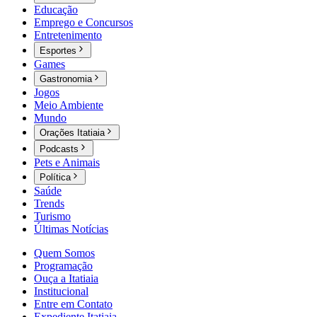
Educação
Emprego e Concursos
Entretenimento
Esportes
Games
Gastronomia
Jogos
Meio Ambiente
Mundo
Orações Itatiaia
Podcasts
Pets e Animais
Política
Saúde
Trends
Turismo
Últimas Notícias
Quem Somos
Programação
Ouça a Itatiaia
Institucional
Entre em Contato
Expediente Itatiaia