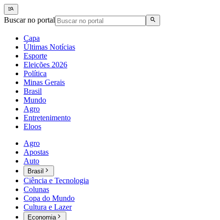
Buscar no portal
Capa
Últimas Notícias
Esporte
Eleições 2026
Política
Minas Gerais
Brasil
Mundo
Agro
Entretenimento
Eloos
Agro
Apostas
Auto
Brasil
Ciência e Tecnologia
Colunas
Copa do Mundo
Cultura e Lazer
Economia