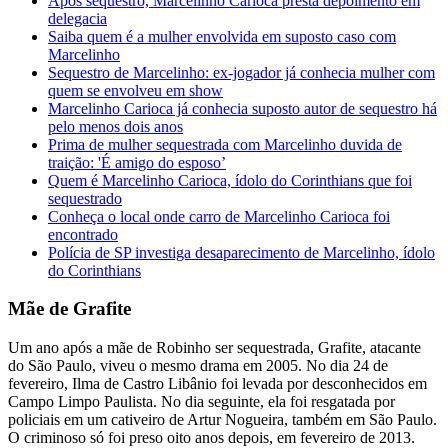
Após sequestro, Marcelinho Carioca presta depoimento em
delegacia
Saiba quem é a mulher envolvida em suposto caso com
Marcelinho
Sequestro de Marcelinho: ex-jogador já conhecia mulher com
quem se envolveu em show
Marcelinho Carioca já conhecia suposto autor de sequestro há
pelo menos dois anos
Prima de mulher sequestrada com Marcelinho duvida de
traição: 'É amigo do esposo’
Quem é Marcelinho Carioca, ídolo do Corinthians que foi
sequestrado
Conheça o local onde carro de Marcelinho Carioca foi
encontrado
Polícia de SP investiga desaparecimento de Marcelinho, ídolo
do Corinthians
Mãe de Grafite
Um ano após a mãe de Robinho ser sequestrada, Grafite, atacante
do São Paulo, viveu o mesmo drama em 2005. No dia 24 de
fevereiro, Ilma de Castro Libânio foi levada por desconhecidos em
Campo Limpo Paulista. No dia seguinte, ela foi resgatada por
policiais em um cativeiro de Artur Nogueira, também em São Paulo.
O criminoso só foi preso oito anos depois, em fevereiro de 2013.