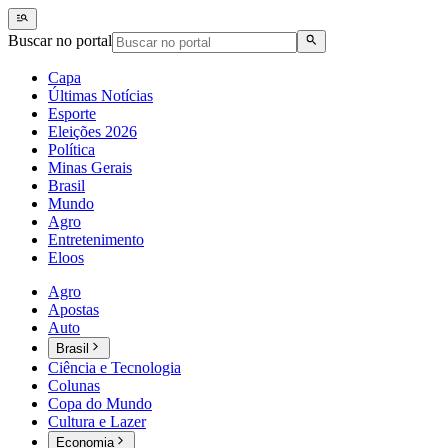
Buscar no portal
Capa
Últimas Notícias
Esporte
Eleições 2026
Política
Minas Gerais
Brasil
Mundo
Agro
Entretenimento
Eloos
Agro
Apostas
Auto
Brasil
Ciência e Tecnologia
Colunas
Copa do Mundo
Cultura e Lazer
Economia