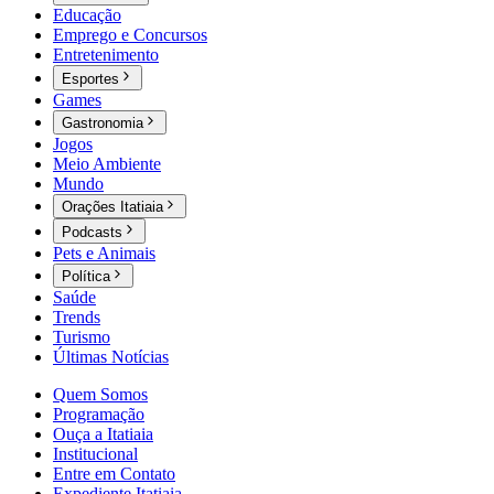
Educação
Emprego e Concursos
Entretenimento
Esportes
Games
Gastronomia
Jogos
Meio Ambiente
Mundo
Orações Itatiaia
Podcasts
Pets e Animais
Política
Saúde
Trends
Turismo
Últimas Notícias
Quem Somos
Programação
Ouça a Itatiaia
Institucional
Entre em Contato
Expediente Itatiaia