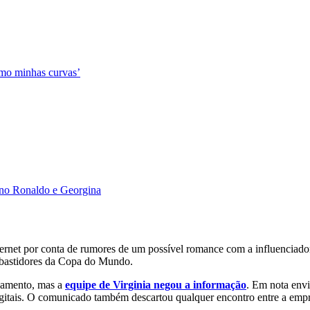
Amo minhas curvas’
iano Ronaldo e Georgina
nternet por conta de rumores de um possível romance com a influenciad
 bastidores da Copa do Mundo.
onamento, mas a
equipe de Virginia negou a informação
. Em nota envi
igitais. O comunicado também descartou qualquer encontro entre a empre