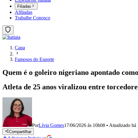
Filiadas
Afiliadas
Trabalhe Conosco
Capa
Famosos do Esporte
Quem é o goleiro nigeriano apontado como
Atleta de 25 anos viralizou entre torcedor
Por
Lívia Gomes
17/06/2026 às 10h08
•
Atualizado
há 
Compartilhar