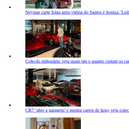
Neymar curte folga após vitória do Santos e ironiza: 'Leil
Coleção milionária: veja quais são e quanto custam os c
CR7 ‘abre a garagem’ e mostra carros de luxo; veja cole