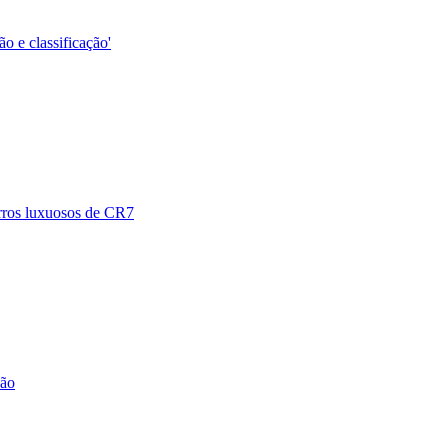
ão e classificação'
arros luxuosos de CR7
ção