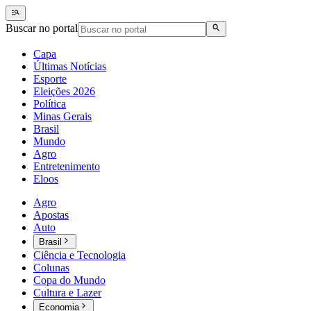
Buscar no portal
Capa
Últimas Notícias
Esporte
Eleições 2026
Política
Minas Gerais
Brasil
Mundo
Agro
Entretenimento
Eloos
Agro
Apostas
Auto
Brasil
Ciência e Tecnologia
Colunas
Copa do Mundo
Cultura e Lazer
Economia