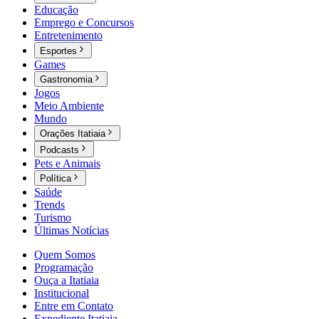
Educação
Emprego e Concursos
Entretenimento
Esportes
Games
Gastronomia
Jogos
Meio Ambiente
Mundo
Orações Itatiaia
Podcasts
Pets e Animais
Política
Saúde
Trends
Turismo
Últimas Notícias
Quem Somos
Programação
Ouça a Itatiaia
Institucional
Entre em Contato
Expediente Itatiaia