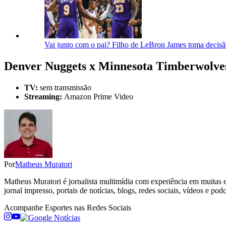
Vai junto com o pai? Filho de LeBron James toma decis
Denver Nuggets x Minnesota Timberwolves:
TV:
sem transmissão
Streaming:
Amazon Prime Video
Por
Matheus Muratori
Matheus Muratori é jornalista multimídia com experiência em muitas ed
jornal impresso, portais de notícias, blogs, redes sociais, vídeos e podc
Acompanhe
Esportes
nas Redes Sociais