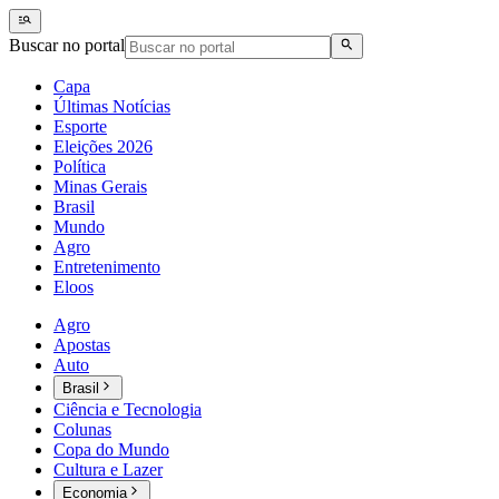
Buscar no portal
Capa
Últimas Notícias
Esporte
Eleições 2026
Política
Minas Gerais
Brasil
Mundo
Agro
Entretenimento
Eloos
Agro
Apostas
Auto
Brasil
Ciência e Tecnologia
Colunas
Copa do Mundo
Cultura e Lazer
Economia