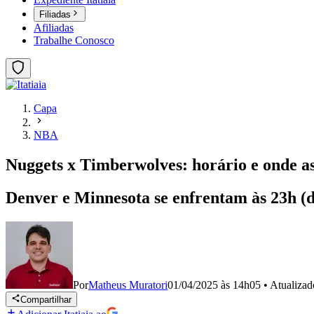
Filiadas
Afiliadas
Trabalhe Conosco
Capa
NBA
Nuggets x Timberwolves: horário e onde as
Denver e Minnesota se enfrentam às 23h (de 
Por
Matheus Muratori
01/04/2025 às 14h05
•
Atualiza
Compartilhar