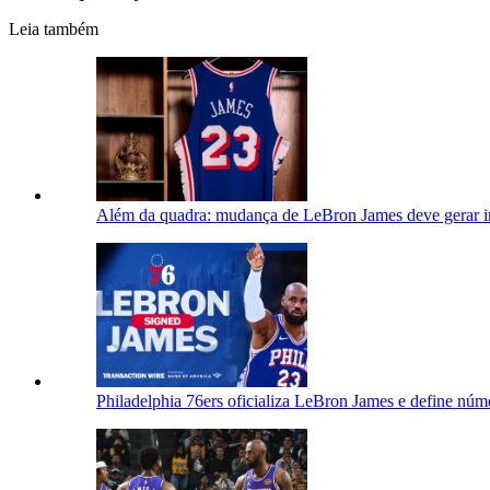
Leia também
Além da quadra: mudança de LeBron James deve gerar i
Philadelphia 76ers oficializa LeBron James e define núm