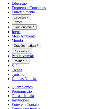
Educação
Emprego e Concursos
Entretenimento
Esportes
Games
Gastronomia
Jogos
Meio Ambiente
Mundo
Orações Itatiaia
Podcasts
Pets e Animais
Política
Saúde
Trends
Turismo
Últimas Notícias
Quem Somos
Programação
Ouça a Itatiaia
Institucional
Entre em Contato
Expediente Itatiaia