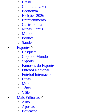
Brasil
Cultura e Lazer
Economia
Eleições 2026
Entretenimento
Gastronomia
Minas Gerais
Mundo
Política
Saúde
Esportes
Basquete
Copa do Mundo
eSports
Famosos do Esporte
Futebol Nacional
Futebol Internacional
Lutas
Motor
Tênis
Vôlei
Mais Editorias
Auto
Apostas
Educação