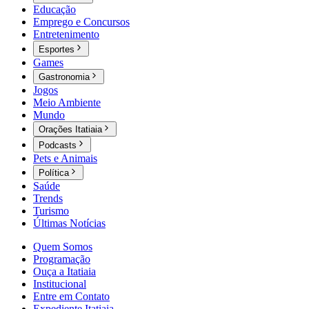
Educação
Emprego e Concursos
Entretenimento
Esportes
Games
Gastronomia
Jogos
Meio Ambiente
Mundo
Orações Itatiaia
Podcasts
Pets e Animais
Política
Saúde
Trends
Turismo
Últimas Notícias
Quem Somos
Programação
Ouça a Itatiaia
Institucional
Entre em Contato
Expediente Itatiaia