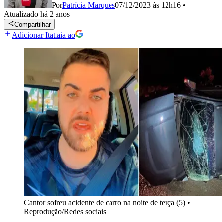
Por
Patrícia Marques
07/12/2023 às 12h16
•
Atualizado
há 2 anos
Compartilhar
Adicionar Itatiaia ao
Cantor sofreu acidente de carro na noite de terça (5)
•
Reprodução/Redes sociais