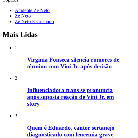
Acidente Ze Neto
Ze Neto
Ze Neto E Cristiano
Mais Lidas
1
Virginia Fonseca silencia rumores de
término com Vini Jr. após decisão
2
Influenciadora trans se pronuncia
após suposta reação de Vini Jr. em
story
3
Quem é Eduardo, cantor sertanejo
diagnosticado com leucemia grave