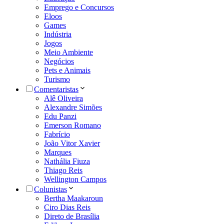
Emprego e Concursos
Eloos
Games
Indústria
Jogos
Meio Ambiente
Negócios
Pets e Animais
Turismo
Comentaristas
Alê Oliveira
Alexandre Simões
Edu Panzi
Emerson Romano
Fabrício
João Vitor Xavier
Marques
Nathália Fiuza
Thiago Reis
Wellington Campos
Colunistas
Bertha Maakaroun
Ciro Dias Reis
Direto de Brasília