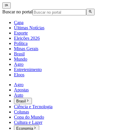
Buscar no portal
Capa
Últimas Notícias
Esporte
Eleições 2026
Política
Minas Gerais
Brasil
Mundo
Agro
Entretenimento
Eloos
Agro
Apostas
Auto
Brasil
Ciência e Tecnologia
Colunas
Copa do Mundo
Cultura e Lazer
Economia