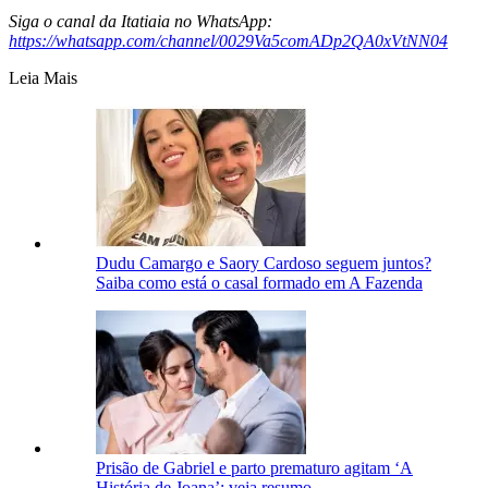
Siga o canal da Itatiaia no WhatsApp:
https://whatsapp.com/channel/0029Va5comADp2QA0xVtNN04
Leia Mais
Dudu Camargo e Saory Cardoso seguem juntos?
Saiba como está o casal formado em A Fazenda
Prisão de Gabriel e parto prematuro agitam ‘A
História de Joana’; veja resumo