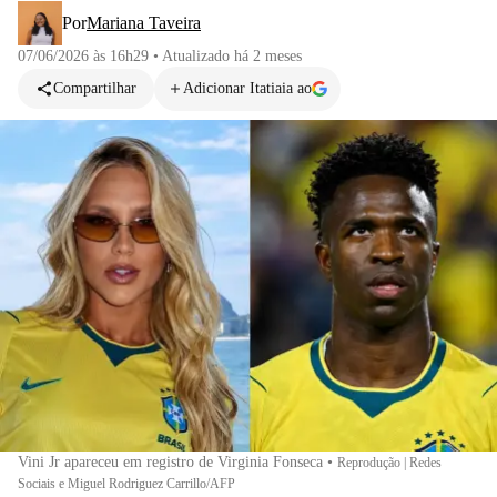
Por
Mariana Taveira
07/06/2026 às 16h29
•
Atualizado
há 2 meses
Compartilhar
Adicionar Itatiaia ao
Vini Jr apareceu em registro de Virginia Fonseca
•
Reprodução | Redes
Sociais e Miguel Rodriguez Carrillo/AFP