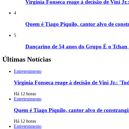
Virginia Fonseca reage à decisão de Vini Jr
4
Quem é Tiago Piquilo, cantor alvo de con
5
Dançarino de 54 anos do Grupo É o Tchan 
Últimas Notícias
Entretenimento
Virginia Fonseca reage à decisão de Vini Jr.: '
Há 12 horas
Entretenimento
Quem é Tiago Piquilo, cantor alvo de constran
Há 12 horas
Entretenimento