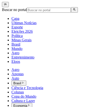
Buscar no portal
Capa
Últimas Notícias
Esporte
Eleições 2026
Política
Minas Gerais
Brasil
Mundo
Agro
Entretenimento
Eloos
Agro
Apostas
Auto
Brasil
Ciência e Tecnologia
Colunas
Copa do Mundo
Cultura e Lazer
Economia