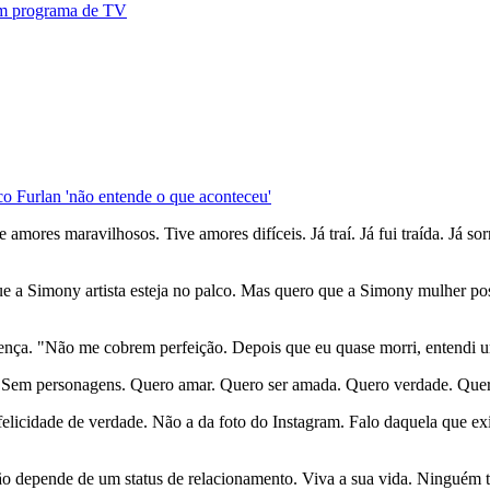
 em programa de TV
o Furlan 'não entende o que aconteceu'
ores maravilhosos. Tive amores difíceis. Já traí. Já fui traída. Já sorri
 a Simony artista esteja no palco. Mas quero que a Simony mulher pos
ença. "Não me cobrem perfeição. Depois que eu quase morri, entendi um
s. Sem personagens. Quero amar. Quero ser amada. Quero verdade. Qu
s felicidade de verdade. Não a da foto do Instagram. Falo daquela que 
não depende de um status de relacionamento. Viva a sua vida. Ninguém 