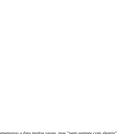
comemorou a data muitas vezes, mas "nem sempre com alegria".