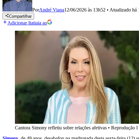
Por
André Viana
12/06/2026 às 13h52
•
Atualizado
há 
Compartilhar
Adicionar Itatiaia ao
Cantora Simony refletiu sobre relações afetivas
•
Reprodução I 
Simony
, de 49 anos, desabafou na madrugada desta sexta-feira (12)