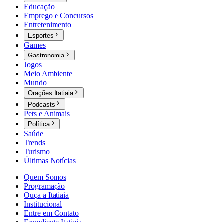
Educação
Emprego e Concursos
Entretenimento
Esportes
Games
Gastronomia
Jogos
Meio Ambiente
Mundo
Orações Itatiaia
Podcasts
Pets e Animais
Política
Saúde
Trends
Turismo
Últimas Notícias
Quem Somos
Programação
Ouça a Itatiaia
Institucional
Entre em Contato
Expediente Itatiaia