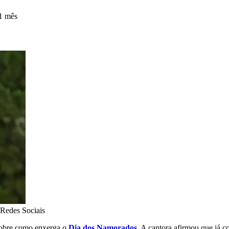
1 mês
Redes Sociais
 sobre como enxerga o
Dia dos Namorados
. A cantora afirmou que já 