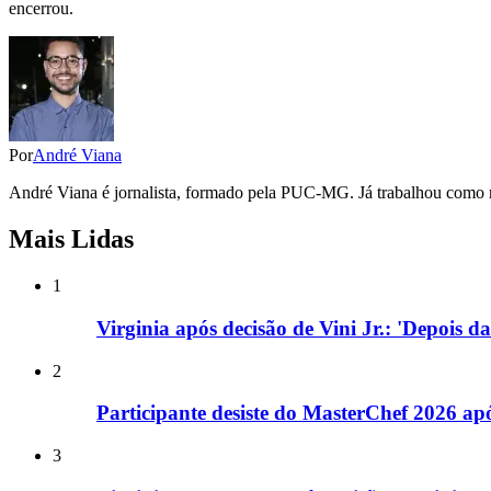
encerrou.
Por
André Viana
André Viana é jornalista, formado pela PUC-MG. Já trabalhou como re
Mais Lidas
1
Virginia após decisão de Vini Jr.: 'Depois d
2
Participante desiste do MasterChef 2026 a
3