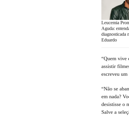
Leucemia Promi
Aguda: entend
diagnosticada 
Eduardo
“Quem vive d
assistir film
escreveu um 
“Não se aban
em nada? Voc
desistisse o
Salve a seleç