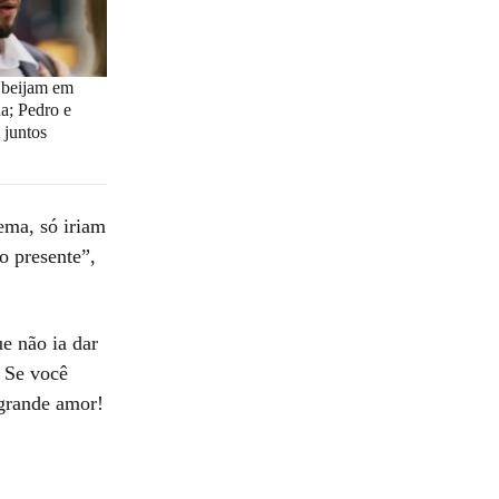
 beijam em
; Pedro e
juntos
ema, só iriam
o presente”,
e não ia dar
 Se você
 grande amor!