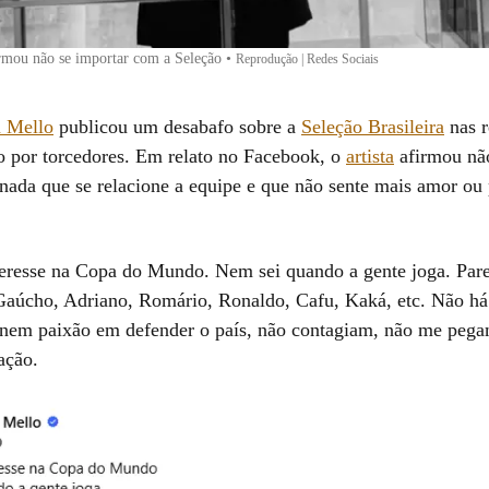
rmou não se importar com a Seleção
•
Reprodução | Redes Sociais
n Mello
publicou um desabafo sobre a
Seleção Brasileira
nas r
do por torcedores. Em relato no Facebook, o
artista
afirmou não
 nada que se relacione a equipe e que não sente mais amor ou
resse na Copa do Mundo. Nem sei quando a gente joga. Pare
aúcho, Adriano, Romário, Ronaldo, Cafu, Kaká, etc. Não h
 nem paixão em defender o país, não contagiam, não me pega
ação.