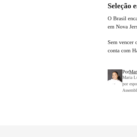
Seleção e
O Brasil enc
em Nova Jers
Sem vencer o
conta com Ha
Por
Mar
Maria Lu
por espo
Assemble