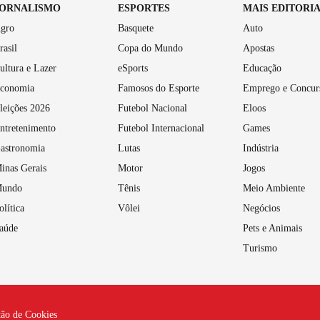
JORNALISMO
ESPORTES
MAIS EDITORI
gro
Basquete
Auto
rasil
Copa do Mundo
Apostas
ultura e Lazer
eSports
Educação
conomia
Famosos do Esporte
Emprego e Concur
leições 2026
Futebol Nacional
Eloos
ntretenimento
Futebol Internacional
Games
astronomia
Lutas
Indústria
inas Gerais
Motor
Jogos
undo
Tênis
Meio Ambiente
olítica
Vôlei
Negócios
aúde
Pets e Animais
Turismo
tão de Cookies