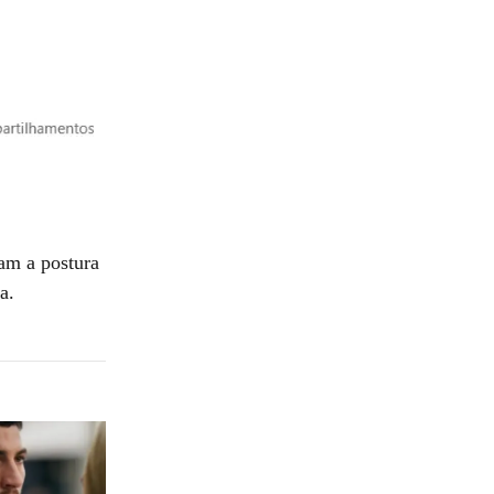
ram a postura
a.