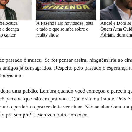
elocítica
A Fazenda 18: novidades, data
André e Dora se
a a doença
e tudo o que se sabe sobre o
Quem Ama Cuida
no cantor
reality show
Adriana dormem 
e passado é museu. Se for pensar assim, ninguém iria ao cin
es antigos já consagrados. Respeito pelo passado e esperança n
internauta.
dona uma paixão. Lembra quando você começou e parecia qu
ê pensava que não era pra você. Que era uma fraude. Pois é!
 mundo perderia o prazer de te ver atuar. Não se abandona um
ão pra sempre!”, escreveu outro torcedor.