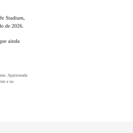
ife Stadium,
do de 2026.
que ainda
inas. Apaixonada
ine e na