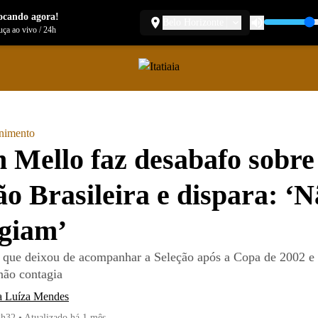
ocando agora!
Belo Horizonte
ça ao vivo
/
24h
enimento
n Mello faz desabafo sobre
ão Brasileira e dispara: ‘
giam’
 que deixou de acompanhar a Seleção após a Copa de 2002 e
não contagia
a Luíza Mendes
8h32
•
Atualizado
há 1 mês