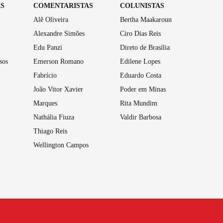
AS
COMENTARISTAS
COLUNISTAS
Alê Oliveira
Bertha Maakaroun
Alexandre Simões
Ciro Dias Reis
Edu Panzi
Direto de Brasília
sos
Emerson Romano
Edilene Lopes
Fabrício
Eduardo Costa
João Vitor Xavier
Poder em Minas
Marques
Rita Mundim
Nathália Fiuza
Valdir Barbosa
Thiago Reis
Wellington Campos