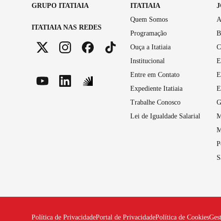
GRUPO ITATIAIA
ITATIAIA
Quem Somos
A
ITATIAIA NAS REDES
Programação
B
Ouça a Itatiaia
C
Institucional
E
Entre em Contato
E
Expediente Itatiaia
E
Trabalhe Conosco
G
Lei de Igualdade Salarial
M
M
P
S
Política de Privacidade
Portal de Privacidade
Política de Cookies
Ges