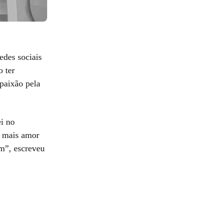
edes sociais
 ter
 paixão pela
i no
á mais amor
m”, escreveu