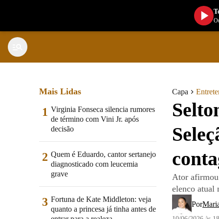
T
Ou
Mais Lidas
Capa
Entret
Selto
Virginia Fonseca silencia rumores
1
de término com Vini Jr. após
Seleç
decisão
conta
Quem é Eduardo, cantor sertanejo
2
diagnosticado com leucemia
grave
Ator afirmou
elenco atual 
Fortuna de Kate Middleton: veja
3
Por
Mari
quanto a princesa já tinha antes de
entrar para a realeza
10/06/2026 às 1