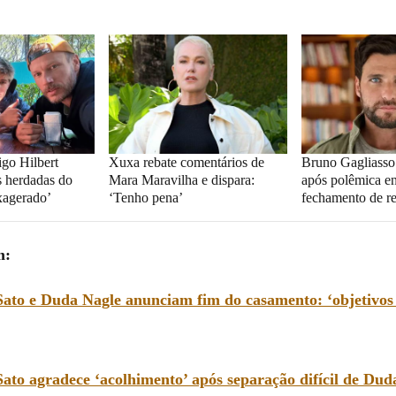
igo Hilbert
Xuxa rebate comentários de
Bruno Gagliasso
 herdadas do
Mara Maravilha e dispara:
após polêmica e
xagerado’
‘Tenho pena’
fechamento de re
m:
Sato e Duda Nagle anunciam fim do casamento: ‘objetivos 
ato agradece ‘acolhimento’ após separação difícil de Dud