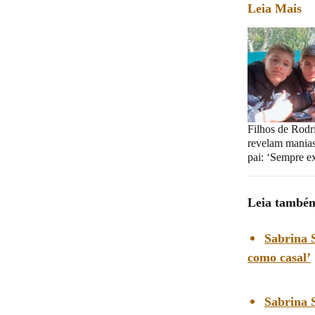
Leia Mais
Filhos de Rodr
revelam manias
pai: ‘Sempre e
Leia també
Sabrina 
como casal’
Sabrina S