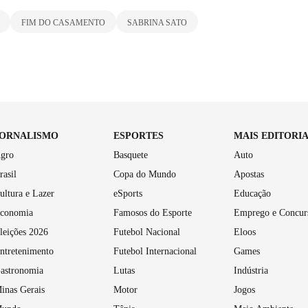
FIM DO CASAMENTO
SABRINA SATO
JORNALISMO
ESPORTES
MAIS EDITORI
gro
Basquete
Auto
rasil
Copa do Mundo
Apostas
ultura e Lazer
eSports
Educação
conomia
Famosos do Esporte
Emprego e Concur
leições 2026
Futebol Nacional
Eloos
ntretenimento
Futebol Internacional
Games
astronomia
Lutas
Indústria
inas Gerais
Motor
Jogos