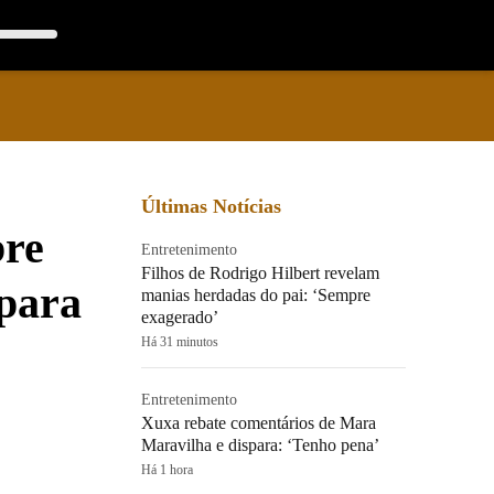
Últimas Notícias
bre
Entretenimento
Filhos de Rodrigo Hilbert revelam
 para
manias herdadas do pai: ‘Sempre
exagerado’
Há 31 minutos
Entretenimento
Xuxa rebate comentários de Mara
Maravilha e dispara: ‘Tenho pena’
Há 1 hora