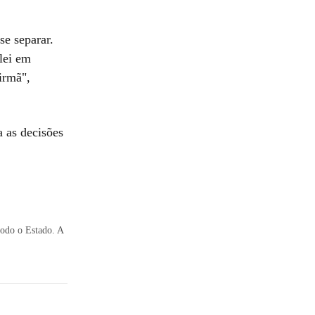
se separar.
lei em
irmã",
a as decisões
todo o Estado. A