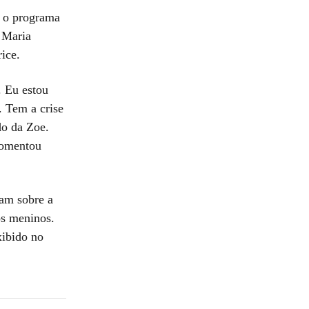
e o programa
 Maria
ice.
 Eu estou
. Tem a crise
do da Zoe.
comentou
ram sobre a
os meninos.
xibido no