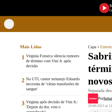
T
Ou
Mais Lidas
Capa
Entret
Sabri
Virginia Fonseca silencia rumores
1
de término com Vini Jr. após
térmi
decisão
novos
Na UTI, cantor sertanejo Eduardo
2
necessita de 'várias transfusões de
sangue'
Separada des
Por
Itatia
Virginia após decisão de Vini Jr.:
3
29/08/2023 às 1
'Depois da dor, vem o
aprendizado'