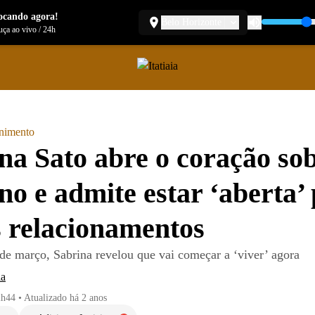
ocando agora!
Belo Horizonte
ça ao vivo
/
24h
enimento
na Sato abre o coração so
no e admite estar ‘aberta’
 relacionamentos
de março, Sabrina revelou que vai começar a ‘viver’ agora
ia
2h44
•
Atualizado
há 2 anos