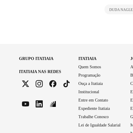
DUDA NAGLE
GRUPO ITATIAIA
ITATIAIA
Quem Somos
A
ITATIAIA NAS REDES
Programação
B
Ouça a Itatiaia
C
Institucional
E
Entre em Contato
E
Expediente Itatiaia
E
Trabalhe Conosco
G
Lei de Igualdade Salarial
M