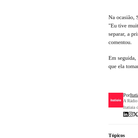
Na ocasião, S
"Eu tive mui
separar, a p
comentou.
Em seguida, 
que ela tomar
Por
Itat
A Rádio 
Itatiaia 
Tópicos