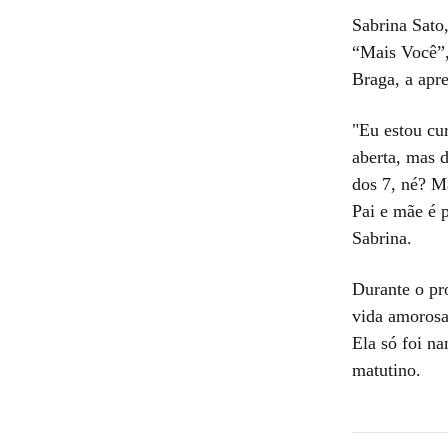
Sabrina Sato
“Mais Você”,
Braga, a apr
"Eu estou cu
aberta, mas 
dos 7, né? Ma
Pai e mãe é 
Sabrina.
Durante o pr
vida amorosa
Ela só foi n
matutino.