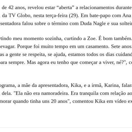
, de 42 anos, revelou estar “aberta” a relacionamentos durant
 da TV Globo, nesta terça-feira (29). Em bate-papo com Ana
esentadora falou sobre o término com Duda Nagle e sua solteir
rtindo meu momento sozinha, curtindo a Zoe. É bom também.
devagar. Porque foi muito tempo em um casamento. Sete anos
s a gente se respeita, se ajuda, estamos todos os dias cuidan
para sempre. Mas agora eu tenho que começar a viver, né?", 
ograma, a mãe da apresentadora, Kika, e a irmã, Karina, fala
 dela. "Ela não era namoradeira. Era tranquila com relação a
amorar quando tinha uns 20 anos", comentou Kika em vídeo e