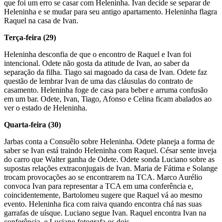
que foi um erro se casar com Heleninha. Ivan decide se separar de
Heleninha e se mudar para seu antigo apartamento. Heleninha flagra
Raquel na casa de Ivan.
Terça-feira (29)
Heleninha desconfia de que o encontro de Raquel e Ivan foi
intencional. Odete não gosta da atitude de Ivan, ao saber da
separação da filha. Tiago sai magoado da casa de Ivan. Odete faz
questão de lembrar Ivan de uma das cláusulas do contrato de
casamento. Heleninha foge de casa para beber e arruma confusão
em um bar. Odete, Ivan, Tiago, Afonso e Celina ficam abalados ao
ver o estado de Heleninha.
Quarta-feira (30)
Jarbas conta a Consuêlo sobre Heleninha. Odete planeja a forma de
saber se Ivan está traindo Heleninha com Raquel. César sente inveja
do carro que Walter ganha de Odete. Odete sonda Luciano sobre as
supostas relações extraconjugais de Ivan. Maria de Fátima e Solange
trocam provocações ao se encontrarem na TCA. Marco Aurélio
convoca Ivan para representar a TCA em uma conferência e,
coincidentemente, Bartolomeu sugere que Raquel vá ao mesmo
evento. Heleninha fica com raiva quando encontra chá nas suas
garrafas de uísque. Luciano segue Ivan. Raquel encontra Ivan na
conferência, e Luciano fotografa os dois.