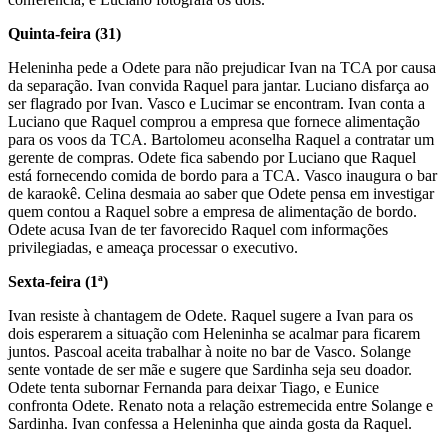
Quinta-feira (31)
Heleninha pede a Odete para não prejudicar Ivan na TCA por causa
da separação. Ivan convida Raquel para jantar. Luciano disfarça ao
ser flagrado por Ivan. Vasco e Lucimar se encontram. Ivan conta a
Luciano que Raquel comprou a empresa que fornece alimentação
para os voos da TCA. Bartolomeu aconselha Raquel a contratar um
gerente de compras. Odete fica sabendo por Luciano que Raquel
está fornecendo comida de bordo para a TCA. Vasco inaugura o bar
de karaokê. Celina desmaia ao saber que Odete pensa em investigar
quem contou a Raquel sobre a empresa de alimentação de bordo.
Odete acusa Ivan de ter favorecido Raquel com informações
privilegiadas, e ameaça processar o executivo.
Sexta-feira (1ª)
Ivan resiste à chantagem de Odete. Raquel sugere a Ivan para os
dois esperarem a situação com Heleninha se acalmar para ficarem
juntos. Pascoal aceita trabalhar à noite no bar de Vasco. Solange
sente vontade de ser mãe e sugere que Sardinha seja seu doador.
Odete tenta subornar Fernanda para deixar Tiago, e Eunice
confronta Odete. Renato nota a relação estremecida entre Solange e
Sardinha. Ivan confessa a Heleninha que ainda gosta da Raquel.