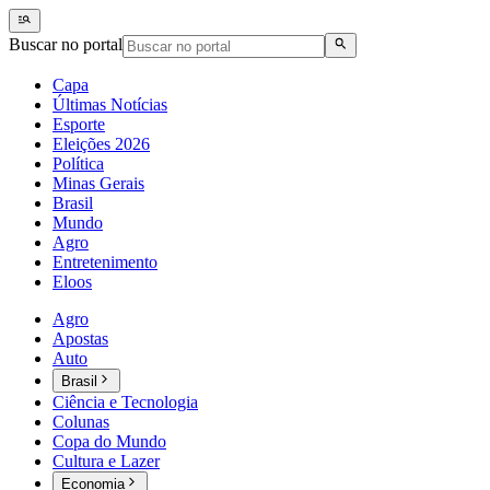
Buscar no portal
Capa
Últimas Notícias
Esporte
Eleições 2026
Política
Minas Gerais
Brasil
Mundo
Agro
Entretenimento
Eloos
Agro
Apostas
Auto
Brasil
Ciência e Tecnologia
Colunas
Copa do Mundo
Cultura e Lazer
Economia