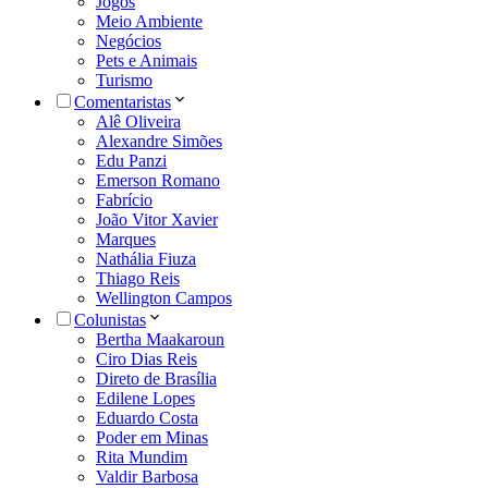
Jogos
Meio Ambiente
Negócios
Pets e Animais
Turismo
Comentaristas
Alê Oliveira
Alexandre Simões
Edu Panzi
Emerson Romano
Fabrício
João Vitor Xavier
Marques
Nathália Fiuza
Thiago Reis
Wellington Campos
Colunistas
Bertha Maakaroun
Ciro Dias Reis
Direto de Brasília
Edilene Lopes
Eduardo Costa
Poder em Minas
Rita Mundim
Valdir Barbosa