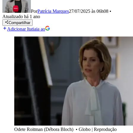
Por
Patrícia Marques
27/07/2025 às 06h08
•
Atualizado
há 1 ano
Compartilhar
Adicionar Itatiaia ao
Odete Roitman (Débora Bloch)
•
Globo | Reprodução