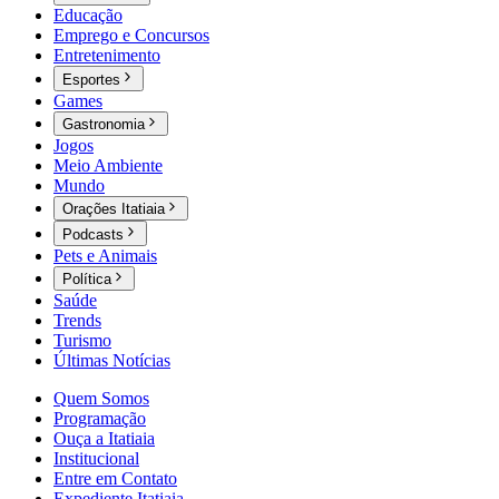
Educação
Emprego e Concursos
Entretenimento
Esportes
Games
Gastronomia
Jogos
Meio Ambiente
Mundo
Orações Itatiaia
Podcasts
Pets e Animais
Política
Saúde
Trends
Turismo
Últimas Notícias
Quem Somos
Programação
Ouça a Itatiaia
Institucional
Entre em Contato
Expediente Itatiaia