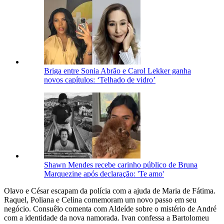
Briga entre Sonia Abrão e Carol Lekker ganha
novos capítulos: ‘Telhado de vidro’
Shawn Mendes recebe carinho público de Bruna
Marquezine após declaração: 'Te amo'
Olavo e César escapam da polícia com a ajuda de Maria de Fátima.
Raquel, Poliana e Celina comemoram um novo passo em seu
negócio. Consuêlo comenta com Aldeíde sobre o mistério de André
com a identidade da nova namorada. Ivan confessa a Bartolomeu