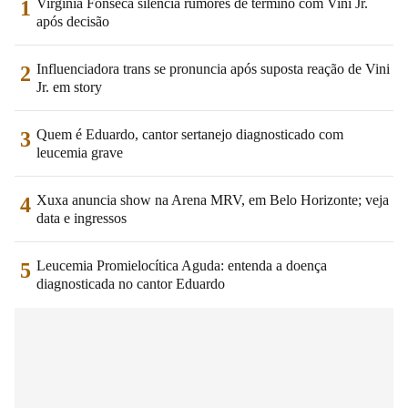
Virginia Fonseca silencia rumores de término com Vini Jr.
1
após decisão
Influenciadora trans se pronuncia após suposta reação de Vini
2
Jr. em story
Quem é Eduardo, cantor sertanejo diagnosticado com
3
leucemia grave
Xuxa anuncia show na Arena MRV, em Belo Horizonte; veja
4
data e ingressos
Leucemia Promielocítica Aguda: entenda a doença
5
diagnosticada no cantor Eduardo