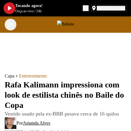
Tocando agora!
Belo Horizonte
Ouça ao vivo
/
24h
Capa
Entretenimento
Rafa Kalimann impressiona com
look de estilista chinês no Baile do
Copa
Vestido usado pela ex-BBB pesava cerca de 16 quilos
Por
Amanda Alves