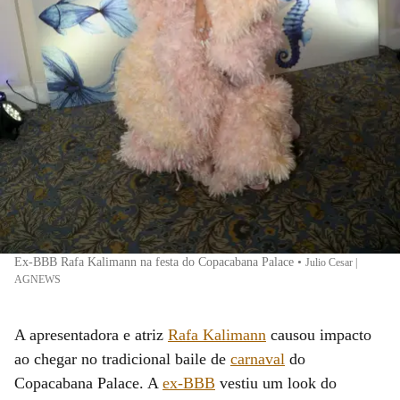
Ex-BBB Rafa Kalimann na festa do Copacabana Palace
•
Julio Cesar |
AGNEWS
A apresentadora e atriz
Rafa Kalimann
causou impacto
ao chegar no tradicional baile de
carnaval
do
Copacabana Palace. A
ex-BBB
vestiu um look do