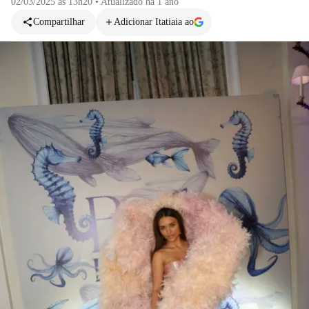
02/03/2025 às 13h20
•
Atualizado
há 1 ano
Compartilhar
Adicionar Itatiaia ao