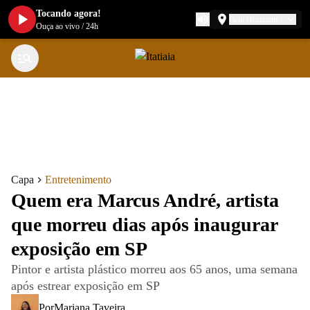
Tocando agora!
Belo Horizonte
Ouça ao vivo
/
24h
Capa
Entretenimento
Quem era Marcus André, artista
que morreu dias após inaugurar
exposição em SP
Pintor e artista plástico morreu aos 65 anos, uma semana
após estrear exposição em SP
Por
Mariana Taveira