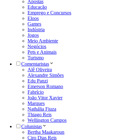
Apostas
Educação
Emprego e Concursos
Eloos
Games
Indústria
Jogos
Meio Ambiente
Negócios
Pets e Animais
Turismo
Comentaristas
Alê Oliveira
Alexandre Simões
Edu Panzi
Emerson Romano
Fabrício
João Vitor Xavier
Marques
Nathália Fiuza
Thiago Reis
Wellington Campos
Colunistas
Bertha Maakaroun
Ciro Dias Reis