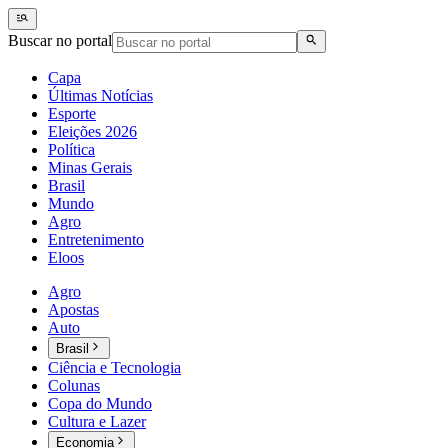
Buscar no portal
Capa
Últimas Notícias
Esporte
Eleições 2026
Política
Minas Gerais
Brasil
Mundo
Agro
Entretenimento
Eloos
Agro
Apostas
Auto
Brasil
Ciência e Tecnologia
Colunas
Copa do Mundo
Cultura e Lazer
Economia