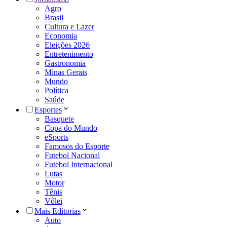
Agro
Brasil
Cultura e Lazer
Economia
Eleições 2026
Entretenimento
Gastronomia
Minas Gerais
Mundo
Política
Saúde
Esportes
Basquete
Copa do Mundo
eSports
Famosos do Esporte
Futebol Nacional
Futebol Internacional
Lutas
Motor
Tênis
Vôlei
Mais Editorias
Auto