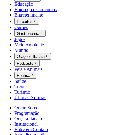
Educação
Emprego e Concursos
Entretenimento
Esportes
Games
Gastronomia
Jogos
Meio Ambiente
Mundo
Orações Itatiaia
Podcasts
Pets e Animais
Política
Saúde
Trends
Turismo
Últimas Notícias
Quem Somos
Programação
Ouça a Itatiaia
Institucional
Entre em Contato
Expediente Itatiaia