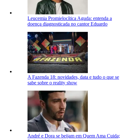
Leucemia Promielocítica Aguda: entenda a
doença diagnosticada no cantor Eduardo
A Fazenda 18: novidades, data e tudo o que se
sabe sobre o reality show
André e Dora se beijam em Quem Ama Cuida;