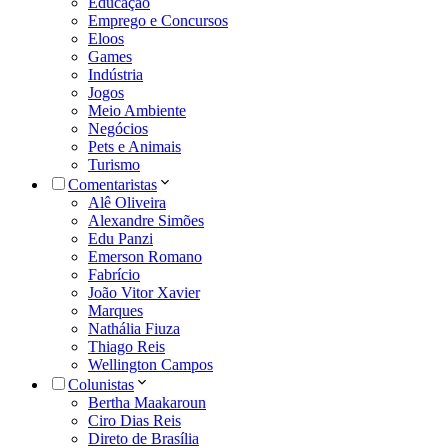
Educação
Emprego e Concursos
Eloos
Games
Indústria
Jogos
Meio Ambiente
Negócios
Pets e Animais
Turismo
Comentaristas
Alê Oliveira
Alexandre Simões
Edu Panzi
Emerson Romano
Fabrício
João Vitor Xavier
Marques
Nathália Fiuza
Thiago Reis
Wellington Campos
Colunistas
Bertha Maakaroun
Ciro Dias Reis
Direto de Brasília