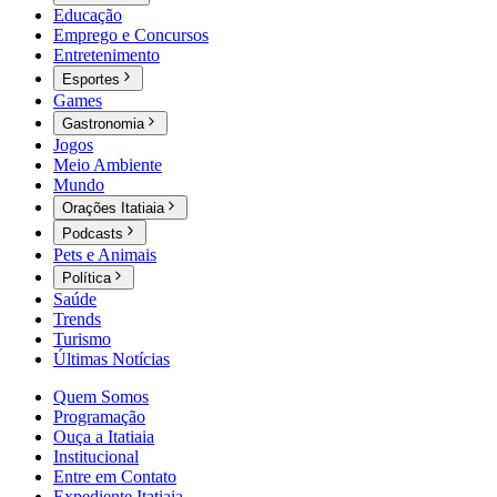
Educação
Emprego e Concursos
Entretenimento
Esportes
Games
Gastronomia
Jogos
Meio Ambiente
Mundo
Orações Itatiaia
Podcasts
Pets e Animais
Política
Saúde
Trends
Turismo
Últimas Notícias
Quem Somos
Programação
Ouça a Itatiaia
Institucional
Entre em Contato
Expediente Itatiaia