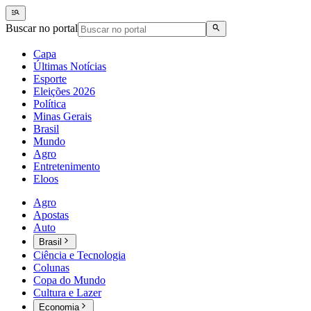
Buscar no portal
Capa
Últimas Notícias
Esporte
Eleições 2026
Política
Minas Gerais
Brasil
Mundo
Agro
Entretenimento
Eloos
Agro
Apostas
Auto
Brasil
Ciência e Tecnologia
Colunas
Copa do Mundo
Cultura e Lazer
Economia