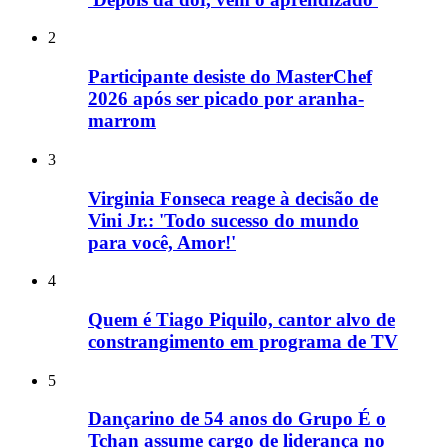
2
Participante desiste do MasterChef
2026 após ser picado por aranha-
marrom
3
Virginia Fonseca reage à decisão de
Vini Jr.: 'Todo sucesso do mundo
para você, Amor!'
4
Quem é Tiago Piquilo, cantor alvo de
constrangimento em programa de TV
5
Dançarino de 54 anos do Grupo É o
Tchan assume cargo de liderança no