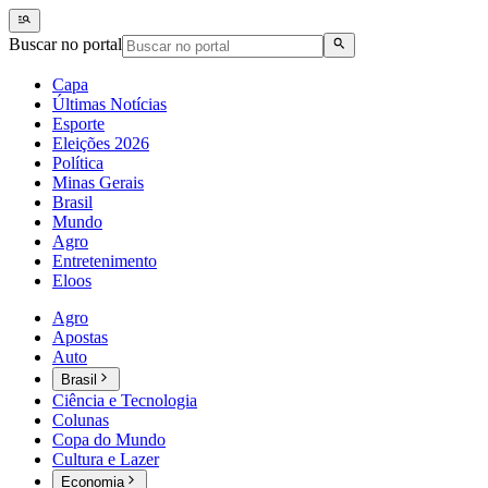
Buscar no portal
Capa
Últimas Notícias
Esporte
Eleições 2026
Política
Minas Gerais
Brasil
Mundo
Agro
Entretenimento
Eloos
Agro
Apostas
Auto
Brasil
Ciência e Tecnologia
Colunas
Copa do Mundo
Cultura e Lazer
Economia