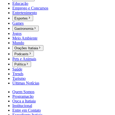
Educação
Emprego e Concursos
Entretenimento
Esportes
Games
Gastronomia
Jogos
Meio Ambiente
Mundo
Orações Itatiaia
Podcasts
Pets e Animais
Política
Saúde
Trends
Turismo
Últimas Notícias
Quem Somos
Programação
Ouça a Itatiaia
Institucional
Entre em Contato
Expediente Itatiaia