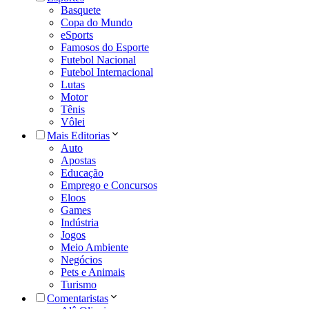
Basquete
Copa do Mundo
eSports
Famosos do Esporte
Futebol Nacional
Futebol Internacional
Lutas
Motor
Tênis
Vôlei
Mais Editorias
Auto
Apostas
Educação
Emprego e Concursos
Eloos
Games
Indústria
Jogos
Meio Ambiente
Negócios
Pets e Animais
Turismo
Comentaristas