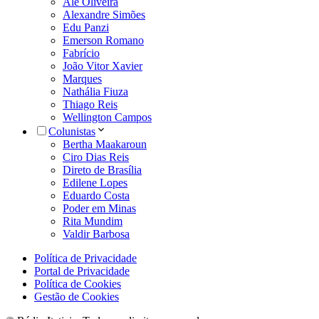
Alê Oliveira
Alexandre Simões
Edu Panzi
Emerson Romano
Fabrício
João Vitor Xavier
Marques
Nathália Fiuza
Thiago Reis
Wellington Campos
Colunistas
Bertha Maakaroun
Ciro Dias Reis
Direto de Brasília
Edilene Lopes
Eduardo Costa
Poder em Minas
Rita Mundim
Valdir Barbosa
Política de Privacidade
Portal de Privacidade
Política de Cookies
Gestão de Cookies