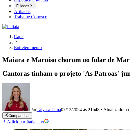
Filiadas
Afiliadas
Trabalhe Conosco
Capa
Entretenimento
Maiara e Maraisa choram ao falar de Mar
Cantoras tinham o projeto 'As Patroas' ju
Por
Talyssa Lima
07/12/2024 às 21h48
•
Atualizado
há
Compartilhar
Adicionar Itatiaia ao