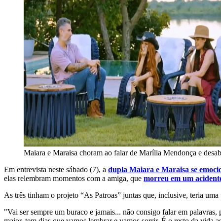
Maiara e Maraisa choram ao falar de Marília Mendonça e desa
Em entrevista neste sábado (7), a
dupla Maiara e Maraisa se emoci
elas relembram momentos com a amiga, que
morreu em um acidente
As três tinham o projeto “As Patroas” juntas que, inclusive, teria um
"Vai ser sempre um buraco e jamais... não consigo falar em palavras, 
maior, tem dias que vamos lembrar e vamos sorrir. É o resto da vida a