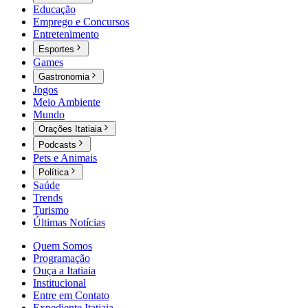
Educação
Emprego e Concursos
Entretenimento
Esportes
Games
Gastronomia
Jogos
Meio Ambiente
Mundo
Orações Itatiaia
Podcasts
Pets e Animais
Política
Saúde
Trends
Turismo
Últimas Notícias
Quem Somos
Programação
Ouça a Itatiaia
Institucional
Entre em Contato
Expediente Itatiaia