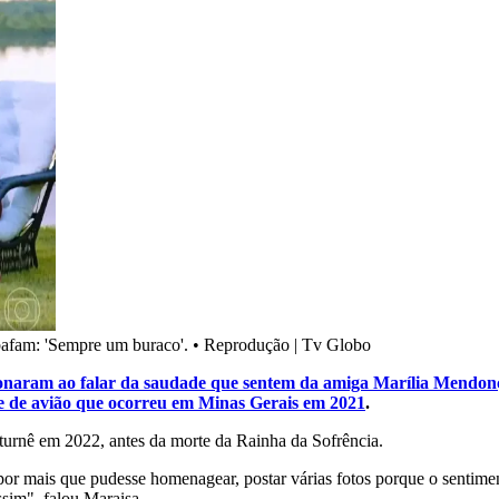
bafam: 'Sempre um buraco'.
•
Reprodução | Tv Globo
onaram ao falar da saudade que sentem da amiga Marília Mendon
 de avião que ocorreu em Minas Gerais em 2021
.
a turnê em 2022, antes da morte da Rainha da Sofrência.
por mais que pudesse homenagear, postar várias fotos porque o sentimen
ssim", falou Maraisa.