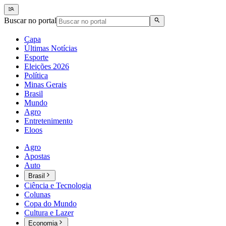
Buscar no portal
Capa
Últimas Notícias
Esporte
Eleições 2026
Política
Minas Gerais
Brasil
Mundo
Agro
Entretenimento
Eloos
Agro
Apostas
Auto
Brasil
Ciência e Tecnologia
Colunas
Copa do Mundo
Cultura e Lazer
Economia