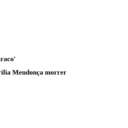
raco'
arília Mendonça morrer