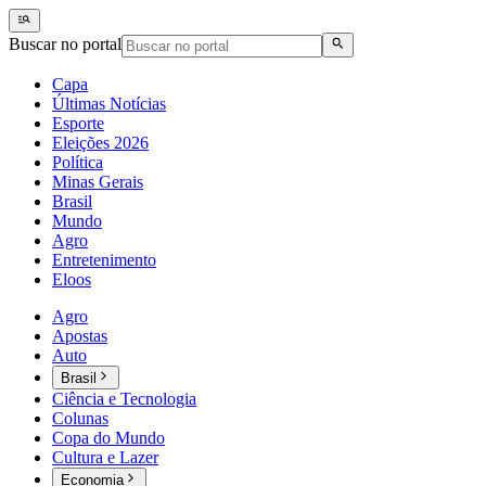
Buscar no portal
Capa
Últimas Notícias
Esporte
Eleições 2026
Política
Minas Gerais
Brasil
Mundo
Agro
Entretenimento
Eloos
Agro
Apostas
Auto
Brasil
Ciência e Tecnologia
Colunas
Copa do Mundo
Cultura e Lazer
Economia