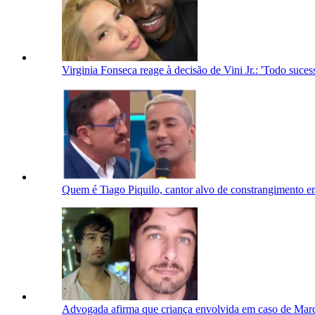
Virginia Fonseca reage à decisão de Vini Jr.: 'Todo suc
Quem é Tiago Piquilo, cantor alvo de constrangimento
Advogada afirma que criança envolvida em caso de Marc