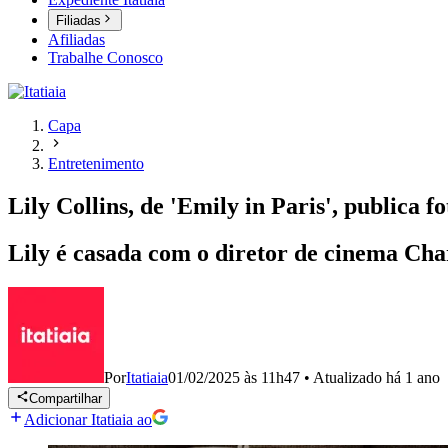
Filiadas
Afiliadas
Trabalhe Conosco
Capa
Entretenimento
Lily Collins, de 'Emily in Paris', publica f
Lily é casada com o diretor de cinema Cha
Por
Itatiaia
01/02/2025 às 11h47
•
Atualizado
há 1 ano
Compartilhar
Adicionar Itatiaia ao