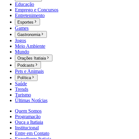
Educação
Emprego e Concursos
Entretenimento
Esportes
Games
Gastronomia
Jogos
Meio Ambiente
Mundo
Orações Itatiaia
Podcasts
Pets e Animais
Política
Saúde
Trends
Turismo
Últimas Notícias
Quem Somos
Programação
Ouça a Itatiaia
Institucional
Entre em Contato
Expediente Itatiaia