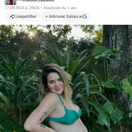
17/09/2024 às 20h36
•
Atualizado
há 1 ano
Compartilhar
Adicionar Itatiaia ao