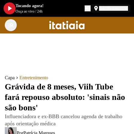
Tocando agora!
Belo Horizonte
Ouça ao vivo
/
24h
Capa
Entretenimento
Grávida de 8 meses, Viih Tube
fará repouso absoluto: 'sinais não
são bons'
Influenciadora e ex-BBB cancelou agenda de trabalho
após orientação médica
Por
Patrícia Marques