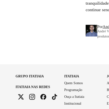
tranquilidad
continue sen
Por
And
André Vi
produtor
GRUPO ITATIAIA
ITATIAIA
Quem Somos
A
ITATIAIA NAS REDES
Programação
B
Ouça a Itatiaia
C
Institucional
E