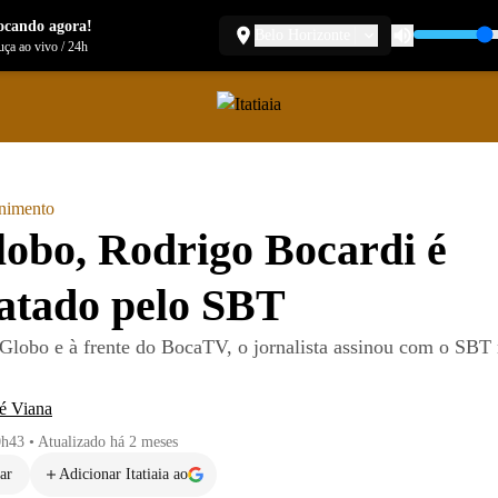
ocando agora!
Belo Horizonte
ça ao vivo
/
24h
enimento
obo, Rodrigo Bocardi é
atado pelo SBT
Globo e à frente do BocaTV, o jornalista assinou com o SBT n
é Viana
0h43
•
Atualizado
há 2 meses
ar
Adicionar Itatiaia ao