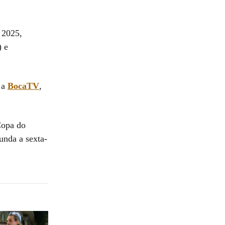
 2025,
) e
 a
BocaTV
,
 Copa do
unda a sexta-