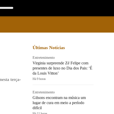
Últimas Notícias
Entretenimento
Virginia surpreende Zé Felipe com
presentes de luxo no Dia dos Pais: ‘É
da Louis Vitton’
esta terça-
Há 9 horas
Entretenimento
Gilsons encontram na música um
lugar de cura em meio a período
difícil
Há 11 horas