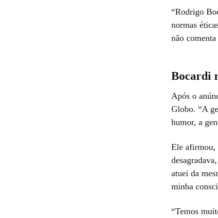
“Rodrigo Boca
normas ética
não comenta 
Bocardi 
Após o anúnc
Globo. “A gen
humor, a gent
Ele afirmou, 
desagradava,
atuei da mes
minha consci
“Temos muito