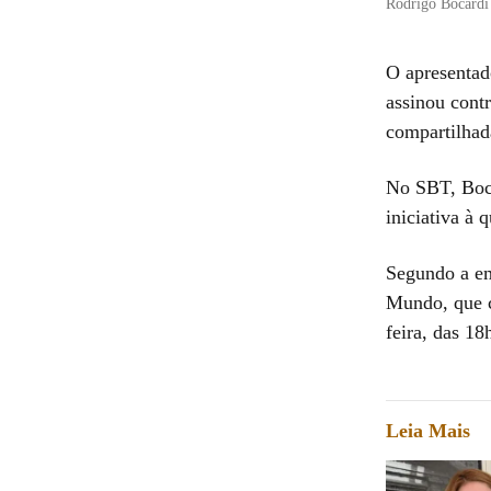
Rodrigo Bocardi
O apresenta
assinou contr
compartilhad
No SBT, Boca
iniciativa à 
Segundo a emi
Mundo, que c
feira, das 18
Leia Mais