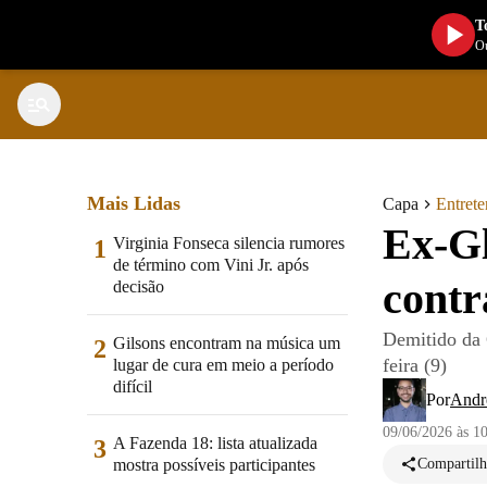
T
Ou
Mais Lidas
Capa
Entret
Ex-Gl
Virginia Fonseca silencia rumores
1
de término com Vini Jr. após
contr
decisão
Demitido da 
Gilsons encontram na música um
2
feira (9)
lugar de cura em meio a período
difícil
Por
Andr
09/06/2026 às 1
A Fazenda 18: lista atualizada
3
mostra possíveis participantes
Compartilh