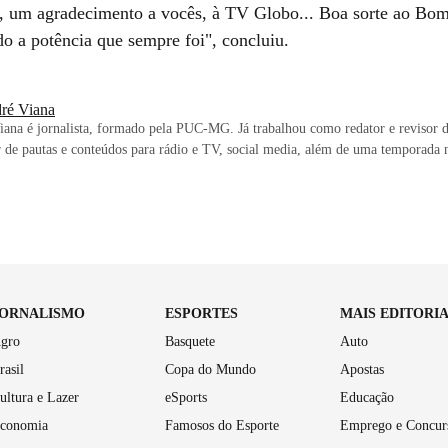
e, um agradecimento a vocês, à TV Globo... Boa sorte ao Bo
do a potência que sempre foi", concluiu.
ré Viana
ana é jornalista, formado pela PUC-MG. Já trabalhou como redator e revisor d
 de pautas e conteúdos para rádio e TV, social media, além de uma temporada 
JORNALISMO
ESPORTES
MAIS EDITORI
gro
Basquete
Auto
rasil
Copa do Mundo
Apostas
ultura e Lazer
eSports
Educação
conomia
Famosos do Esporte
Emprego e Concur