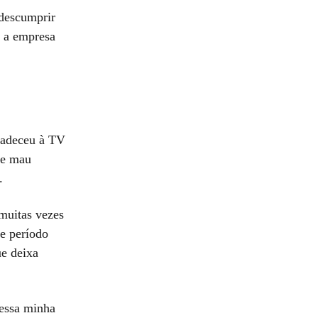
 descumprir
, a empresa
radeceu à TV
 de mau
.
 muitas vezes
e período
ue deixa
essa minha