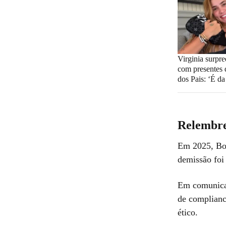
Virginia surpr
com presentes 
dos Pais: ‘É da
Relembre
Em 2025, Boc
demissão foi 
Em comunicad
de complianc
ético.