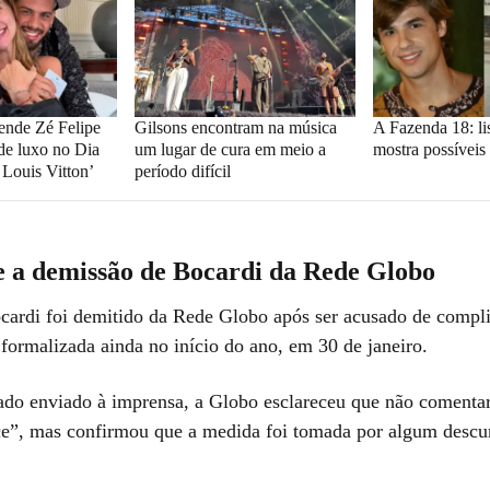
eende Zé Felipe
Gilsons encontram na música
A Fazenda 18: lis
de luxo no Dia
um lugar de cura em meio a
mostra possíveis 
 Louis Vitton’
período difícil
 a demissão de Bocardi da Rede Globo
ardi foi demitido da Rede Globo após ser acusado de compl
formalizada ainda no início do ano, em 30 de janeiro.
o enviado à imprensa, a Globo esclareceu que não comentar
e”, mas confirmou que a medida foi tomada por algum desc