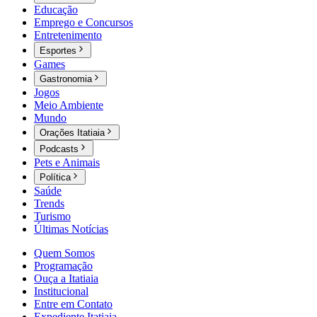
Educação
Emprego e Concursos
Entretenimento
Esportes
Games
Gastronomia
Jogos
Meio Ambiente
Mundo
Orações Itatiaia
Podcasts
Pets e Animais
Política
Saúde
Trends
Turismo
Últimas Notícias
Quem Somos
Programação
Ouça a Itatiaia
Institucional
Entre em Contato
Expediente Itatiaia