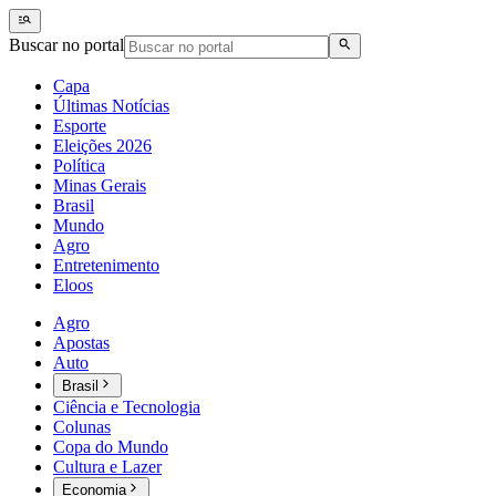
Buscar no portal
Capa
Últimas Notícias
Esporte
Eleições 2026
Política
Minas Gerais
Brasil
Mundo
Agro
Entretenimento
Eloos
Agro
Apostas
Auto
Brasil
Ciência e Tecnologia
Colunas
Copa do Mundo
Cultura e Lazer
Economia