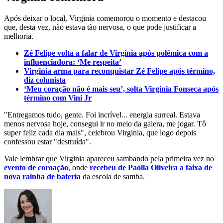
Após deixar o local, Virginia comemorou o momento e destacou
que, desta vez, não estava tão nervosa, o que pode justificar a
melhoria.
Zé Felipe volta a falar de Virginia após polêmica com a
influenciadora: ‘Me respeita’
Virginia arma para reconquistar Zé Felipe após término,
diz colunista
‘Meu coração não é mais seu’, solta Virginia Fonseca após
término com Vini Jr
"Entregamos tudo, gente. Foi incrível... energia surreal. Estava
menos nervosa hoje, consegui ir no meio da galera, me jogar. Tô
super feliz cada dia mais", celebrou Virginia, que logo depois
confessou estar "destruída".
Vale lembrar que Virginia apareceu sambando pela primeira vez no
evento de coroação
, onde
recebeu de Paolla Oliveira a faixa de
nova rainha de bateria
da escola de samba.