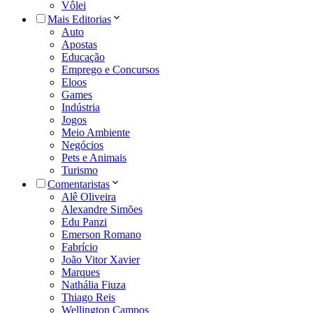
Vôlei
Mais Editorias
Auto
Apostas
Educação
Emprego e Concursos
Eloos
Games
Indústria
Jogos
Meio Ambiente
Negócios
Pets e Animais
Turismo
Comentaristas
Alê Oliveira
Alexandre Simões
Edu Panzi
Emerson Romano
Fabrício
João Vitor Xavier
Marques
Nathália Fiuza
Thiago Reis
Wellington Campos