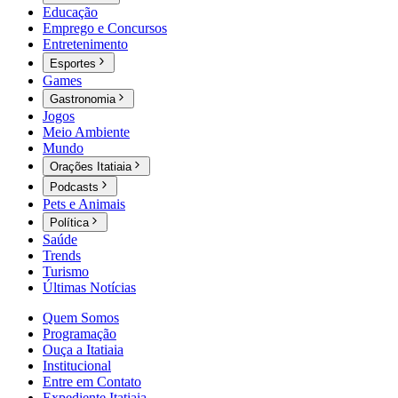
Educação
Emprego e Concursos
Entretenimento
Esportes
Games
Gastronomia
Jogos
Meio Ambiente
Mundo
Orações Itatiaia
Podcasts
Pets e Animais
Política
Saúde
Trends
Turismo
Últimas Notícias
Quem Somos
Programação
Ouça a Itatiaia
Institucional
Entre em Contato
Expediente Itatiaia