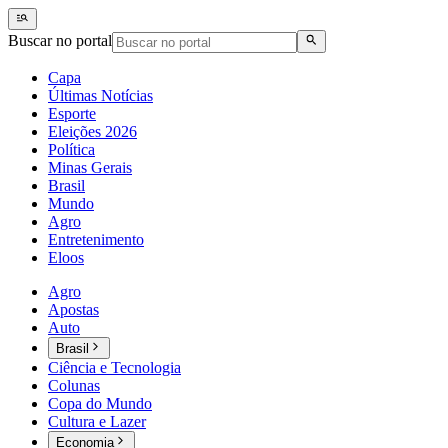
Buscar no portal
Capa
Últimas Notícias
Esporte
Eleições 2026
Política
Minas Gerais
Brasil
Mundo
Agro
Entretenimento
Eloos
Agro
Apostas
Auto
Brasil
Ciência e Tecnologia
Colunas
Copa do Mundo
Cultura e Lazer
Economia