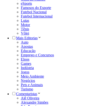
eSports
Famosos do Esporte
Futebol Nacional
Futebol Internacional
Lutas
Motor
Tênis
Vôlei
Mais Editorias
Auto
Apostas
Educação
Emprego e Concursos
Eloos
Games
Indústria
Jogos
Meio Ambiente
Negócios
Pets e Animais
Turismo
Comentaristas
Alê Oliveira
Alexandre Simões