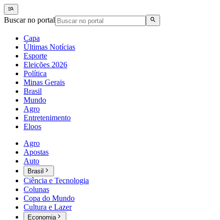
Buscar no portal
Capa
Últimas Notícias
Esporte
Eleições 2026
Política
Minas Gerais
Brasil
Mundo
Agro
Entretenimento
Eloos
Agro
Apostas
Auto
Brasil
Ciência e Tecnologia
Colunas
Copa do Mundo
Cultura e Lazer
Economia