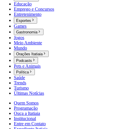
Educação
Emprego e Concursos
Entretenimento
Esportes
Games
Gastronomia
Jogos
Meio Ambiente
Mundo
Orações Itatiaia
Podcasts
Pets e Animais
Política
Saúde
Trends
Turismo
Últimas Notícias
Quem Somos
Programação
Ouça a Itatiaia
Institucional
Entre em Contato
Expediente Itatiaia