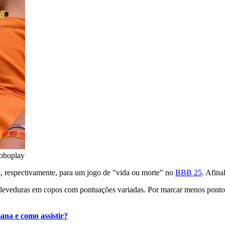
oboplay
o
, respectivamente, para um jogo de "vida ou morte" no
BBB 25
. Afina
ar leveduras em copos com pontuações variadas. Por marcar menos pont
na e como assistir?