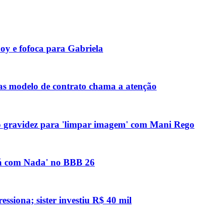
y e fofoca para Gabriela
s modelo de contrato chama a atenção
o gravidez para 'limpar imagem' com Mani Rego
Tá com Nada' no BBB 26
ssiona; sister investiu R$ 40 mil