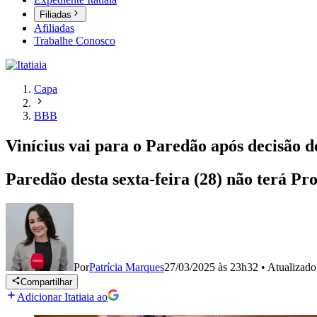
Filiadas
Afiliadas
Trabalhe Conosco
Capa
BBB
Vinícius vai para o Paredão após decisão
Paredão desta sexta-feira (28) não terá Pr
Por
Patrícia Marques
27/03/2025 às 23h32
•
Atualizad
Compartilhar
Adicionar Itatiaia ao