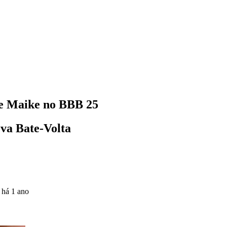
 de Maike no BBB 25
ova Bate-Volta
o
há 1 ano