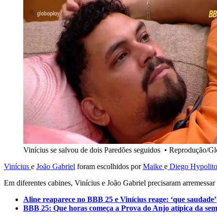
Vinícius se salvou de dois Paredões seguidos
•
Reprodução/Gl
Vinícius
e
João Gabriel
foram escolhidos por
Maike
e
Diego Hypolit
Em diferentes cabines, Vinícius e João Gabriel precisaram arremess
Aline reaparece no BBB 25 e Vinícius reage: ‘que saudade’
BBB 25: Que horas começa a Prova do Anjo atípica da sema