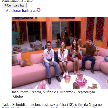
Atualizado
há 1 ano
Compartilhar
Adicionar Itatiaia ao
João Pedro, Renata, Vitória e Guilherme
•
Reprodução
| Globo
Tadeu Schmidt anunciou, nesta sexta-feira (18), o fim da Xepa no