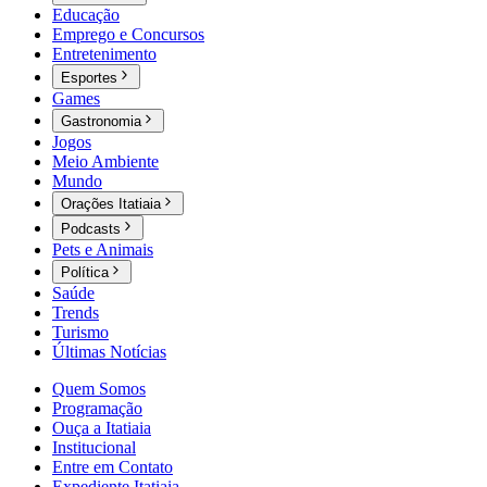
Educação
Emprego e Concursos
Entretenimento
Esportes
Games
Gastronomia
Jogos
Meio Ambiente
Mundo
Orações Itatiaia
Podcasts
Pets e Animais
Política
Saúde
Trends
Turismo
Últimas Notícias
Quem Somos
Programação
Ouça a Itatiaia
Institucional
Entre em Contato
Expediente Itatiaia