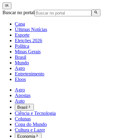
Buscar no portal
Capa
Últimas Notícias
Esporte
Eleições 2026
Política
Minas Gerais
Brasil
Mundo
Agro
Entretenimento
Eloos
Agro
Apostas
Auto
Brasil
Ciência e Tecnologia
Colunas
Copa do Mundo
Cultura e Lazer
Economia