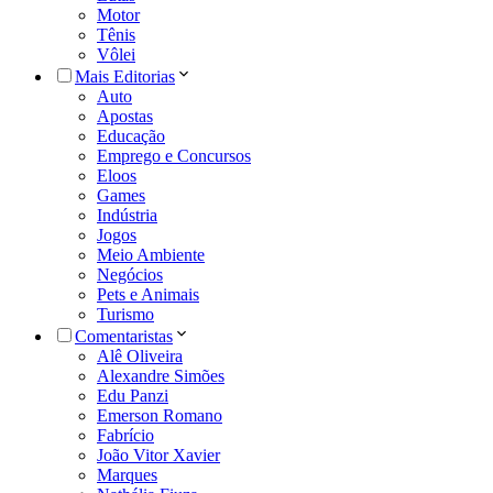
Motor
Tênis
Vôlei
Mais Editorias
Auto
Apostas
Educação
Emprego e Concursos
Eloos
Games
Indústria
Jogos
Meio Ambiente
Negócios
Pets e Animais
Turismo
Comentaristas
Alê Oliveira
Alexandre Simões
Edu Panzi
Emerson Romano
Fabrício
João Vitor Xavier
Marques