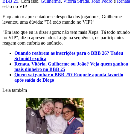
BBB 25
. Com isso,
Guilherme
,
Vitória Strada
,
João Pedro
e
Renata
estão no VIP.
Enquanto o apresentador se despedia dos jogadores, Guilherme
levantou uma dúvida: "Tá todo mundo no VIP?"
"Era isso que eu ia dizer agora: não tem mais Xepa. Tá todo mundo
no VIP", diz o apresentador. Logo na sequência, os participantes
reagem com euforia ao anúncio.
Quando reabrem as inscrições para o BBB 26? Tadeu
Schmidt explica
Renata, Vitória, Guilherme ou João? Veja quem ganhou
mais dinheiro no BBB 25
Quem vai ganhar o BBB 25? Enquete aponta favorito
após saída de Diego
Leia também