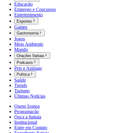
Educação
Emprego e Concursos
Entretenimento
Esportes
Games
Gastronomia
Jogos
Meio Ambiente
Mundo
Orações Itatiaia
Podcasts
Pets e Animais
Política
Saúde
Trends
Turismo
Últimas Notícias
Quem Somos
Programação
Ouça a Itatiaia
Institucional
Entre em Contato
Expediente Itatiaia