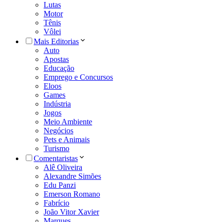
Lutas
Motor
Tênis
Vôlei
Mais Editorias
Auto
Apostas
Educação
Emprego e Concursos
Eloos
Games
Indústria
Jogos
Meio Ambiente
Negócios
Pets e Animais
Turismo
Comentaristas
Alê Oliveira
Alexandre Simões
Edu Panzi
Emerson Romano
Fabrício
João Vitor Xavier
Marques