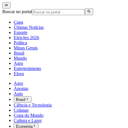
Buscar no portal
Capa
Últimas Notícias
Esporte
Eleições 2026
Política
Minas Gerais
Brasil
Mundo
Agro
Entretenimento
Eloos
Agro
Apostas
Auto
Brasil
Ciência e Tecnologia
Colunas
Copa do Mundo
Cultura e Lazer
Economia