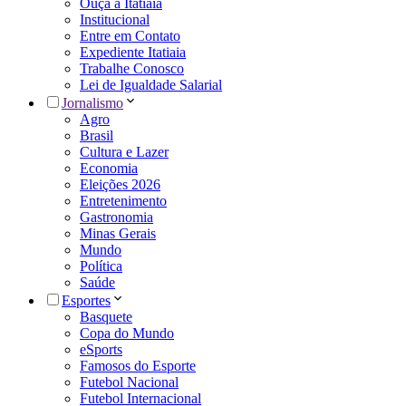
Ouça a Itatiaia
Institucional
Entre em Contato
Expediente Itatiaia
Trabalhe Conosco
Lei de Igualdade Salarial
Jornalismo
Agro
Brasil
Cultura e Lazer
Economia
Eleições 2026
Entretenimento
Gastronomia
Minas Gerais
Mundo
Política
Saúde
Esportes
Basquete
Copa do Mundo
eSports
Famosos do Esporte
Futebol Nacional
Futebol Internacional