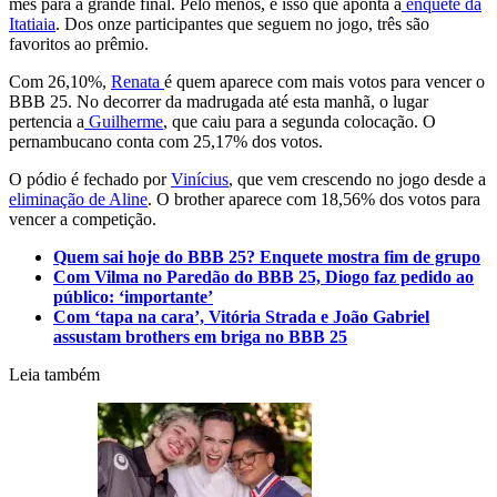
mês para a grande final. Pelo menos, é isso que aponta a
enquete da
Itatiaia
. Dos onze participantes que seguem no jogo, três são
favoritos ao prêmio.
Com 26,10%,
Renata
é quem aparece com mais votos para vencer o
BBB 25. No decorrer da madrugada até esta manhã, o lugar
pertencia a
Guilherme
, que caiu para a segunda colocação. O
pernambucano conta com 25,17% dos votos.
O pódio é fechado por
Vinícius
, que vem crescendo no jogo desde a
eliminação de Aline
. O brother aparece com 18,56% dos votos para
vencer a competição.
Quem sai hoje do BBB 25? Enquete mostra fim de grupo
Com Vilma no Paredão do BBB 25, Diogo faz pedido ao
público: ‘importante’
Com ‘tapa na cara’, Vitória Strada e João Gabriel
assustam brothers em briga no BBB 25
Leia também