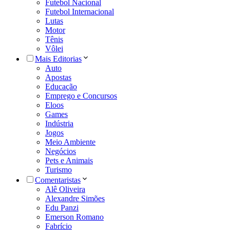
Futebol Nacional
Futebol Internacional
Lutas
Motor
Tênis
Vôlei
Mais Editorias
Auto
Apostas
Educação
Emprego e Concursos
Eloos
Games
Indústria
Jogos
Meio Ambiente
Negócios
Pets e Animais
Turismo
Comentaristas
Alê Oliveira
Alexandre Simões
Edu Panzi
Emerson Romano
Fabrício