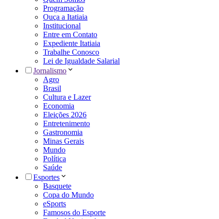
Programação
Ouça a Itatiaia
Institucional
Entre em Contato
Expediente Itatiaia
Trabalhe Conosco
Lei de Igualdade Salarial
Jornalismo
Agro
Brasil
Cultura e Lazer
Economia
Eleições 2026
Entretenimento
Gastronomia
Minas Gerais
Mundo
Política
Saúde
Esportes
Basquete
Copa do Mundo
eSports
Famosos do Esporte