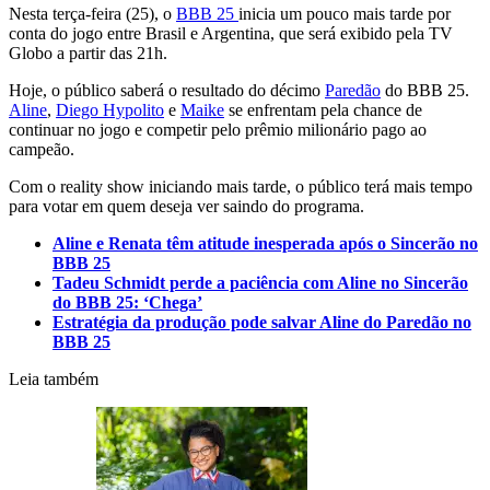
Nesta terça-feira (25), o
BBB 25
inicia um pouco mais tarde por
conta do jogo entre Brasil e Argentina, que será exibido pela TV
Globo a partir das 21h.
Hoje, o público saberá o resultado do décimo
Paredão
do BBB 25.
Aline
,
Diego Hypolito
e
Maike
se enfrentam pela chance de
continuar no jogo e competir pelo prêmio milionário pago ao
campeão.
Com o reality show iniciando mais tarde, o público terá mais tempo
para votar em quem deseja ver saindo do programa.
Aline e Renata têm atitude inesperada após o Sincerão no
BBB 25
Tadeu Schmidt perde a paciência com Aline no Sincerão
do BBB 25: ‘Chega’
Estratégia da produção pode salvar Aline do Paredão no
BBB 25
Leia também