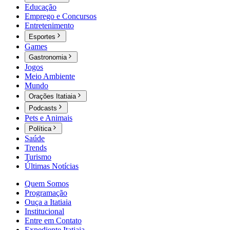
Educação
Emprego e Concursos
Entretenimento
Esportes
Games
Gastronomia
Jogos
Meio Ambiente
Mundo
Orações Itatiaia
Podcasts
Pets e Animais
Política
Saúde
Trends
Turismo
Últimas Notícias
Quem Somos
Programação
Ouça a Itatiaia
Institucional
Entre em Contato
Expediente Itatiaia