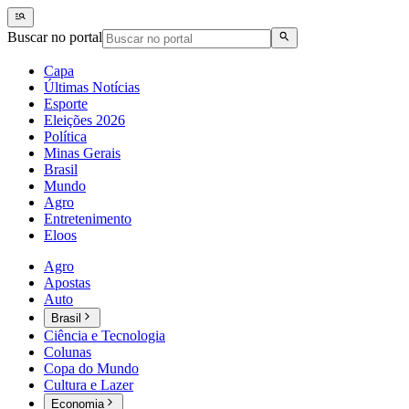
Buscar no portal
Capa
Últimas Notícias
Esporte
Eleições 2026
Política
Minas Gerais
Brasil
Mundo
Agro
Entretenimento
Eloos
Agro
Apostas
Auto
Brasil
Ciência e Tecnologia
Colunas
Copa do Mundo
Cultura e Lazer
Economia