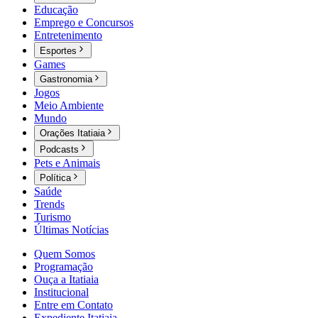
Educação
Emprego e Concursos
Entretenimento
Esportes
Games
Gastronomia
Jogos
Meio Ambiente
Mundo
Orações Itatiaia
Podcasts
Pets e Animais
Política
Saúde
Trends
Turismo
Últimas Notícias
Quem Somos
Programação
Ouça a Itatiaia
Institucional
Entre em Contato
Expediente Itatiaia