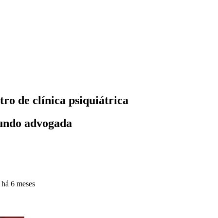
ro de clínica psiquiátrica
gundo advogada
o
há 6 meses