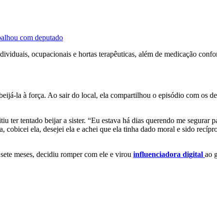
abalhou com deputado
 individuais, ocupacionais e hortas terapêuticas, além de medicação conf
beijá-la à força. Ao sair do local, ela compartilhou o episódio com os 
itiu ter tentado beijar a sister. “Eu estava há dias querendo me segurar
 cobicei ela, desejei ela e achei que ela tinha dado moral e sido recípr
e sete meses, decidiu romper com ele e virou
influenciadora digital
ao 