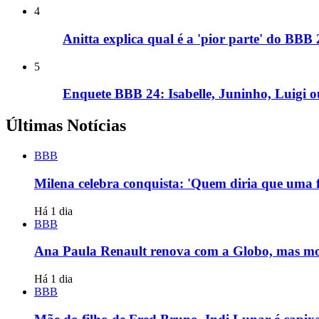
4
Anitta explica qual é a 'pior parte' do BBB
5
Enquete BBB 24: Isabelle, Juninho, Luigi o
Últimas Notícias
BBB
Milena celebra conquista: 'Quem diria que uma f
Há 1 dia
BBB
Ana Paula Renault renova com a Globo, mas mo
Há 1 dia
BBB