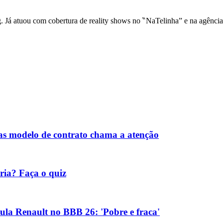
ng. Já atuou com cobertura de reality shows no ‶NaTelinha” e na agênci
s modelo de contrato chama a atenção
ria? Faça o quiz
ula Renault no BBB 26: 'Pobre e fraca'