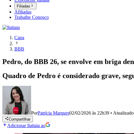
Filiadas
Afiliadas
Trabalhe Conosco
Capa
BBB
Pedro, do BBB 26, se envolve em briga dent
Quadro de Pedro é considerado grave, se
Por
Patrícia Marques
02/02/2026 às 22h39
•
Atualizad
Compartilhar
Adicionar Itatiaia ao