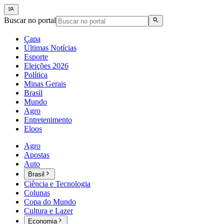
Buscar no portal
Capa
Últimas Notícias
Esporte
Eleições 2026
Política
Minas Gerais
Brasil
Mundo
Agro
Entretenimento
Eloos
Agro
Apostas
Auto
Brasil
Ciência e Tecnologia
Colunas
Copa do Mundo
Cultura e Lazer
Economia