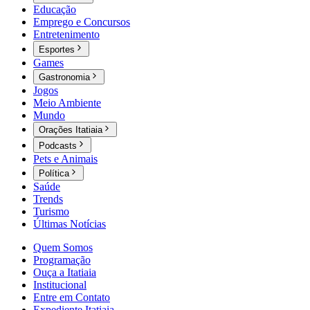
Educação
Emprego e Concursos
Entretenimento
Esportes
Games
Gastronomia
Jogos
Meio Ambiente
Mundo
Orações Itatiaia
Podcasts
Pets e Animais
Política
Saúde
Trends
Turismo
Últimas Notícias
Quem Somos
Programação
Ouça a Itatiaia
Institucional
Entre em Contato
Expediente Itatiaia