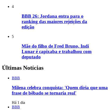
4
BBB 26: Jordana entra para o
ranking das maiores rejeições da
edição
5
Mãe do filho de Fred Bruno, Indi
Lunar é capixaba e trabalhou com
deputado
Últimas Notícias
BBB
Milena celebra conquista: 'Quem diria que uma
frase de bêbado se tornaria real'
Há 1 dia
BBB