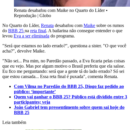
Renata desabafou com Maike no Quarto do Líder
•
Reprodução | Globo
No Quarto do Líder,
Renata
desabafou com
Maike
sobre os rumos
do
BBB 25
na
reta final
. A bailarina não consegue entender o que
levou
Eva a ser eliminada
do programa.
"Será que estamos no lado errado?", questiona a sister. "O que você
acha?", devolve Maike.
"Não sei... Pra mim, no Paredão passado, a Eva ficaria pelas coisas
que eu vejo. Mas por algum motivo o Brasil preferiu que ela saísse.
Eu fico me perguntando: será que a gente tá do lado errado? Só sei
que estou cansada... Essa reta final é puxada", comenta Renata.
Com Vilma no Paredão do BBB 25, Diogo faz pedido ao
público: ‘importante’
Quem vai ganhar o BBB 25? Público está dividido entre 3
participantes; veja
João Gabriel tem pressentimento sobre quem sai hoje do
BBB 25
Leia também