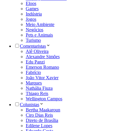
Eloos
Games
Indústria
Jogos
Meio Ambiente
Negócios
Pets e Animais
Turismo
Comentaristas
Alê Oliveira
Alexandre Simões
Edu Panzi
Emerson Romano
Fabrício
João Vitor Xavier
Marques
Nathália Fiuza
Thiago Reis
Wellington Campos
Colunistas
Bertha Maakaroun
Ciro Dias Reis
Direto de Brasília
Edilene Lopes
Eduardo Costa