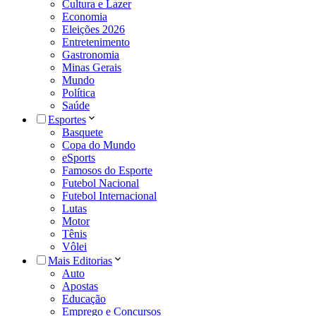
Cultura e Lazer
Economia
Eleições 2026
Entretenimento
Gastronomia
Minas Gerais
Mundo
Política
Saúde
Esportes
Basquete
Copa do Mundo
eSports
Famosos do Esporte
Futebol Nacional
Futebol Internacional
Lutas
Motor
Tênis
Vôlei
Mais Editorias
Auto
Apostas
Educação
Emprego e Concursos