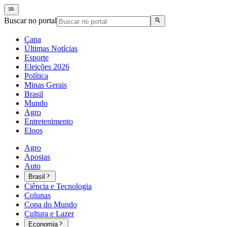
Buscar no portal
Capa
Últimas Notícias
Esporte
Eleições 2026
Política
Minas Gerais
Brasil
Mundo
Agro
Entretenimento
Eloos
Agro
Apostas
Auto
Brasil
Ciência e Tecnologia
Colunas
Copa do Mundo
Cultura e Lazer
Economia