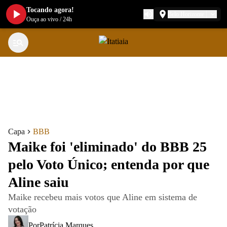
Tocando agora!
Belo Horizonte
Ouça ao vivo
/
24h
Capa
BBB
Maike foi 'eliminado' do BBB 25
pelo Voto Único; entenda por que
Aline saiu
Maike recebeu mais votos que Aline em sistema de
votação
Por
Patrícia Marques