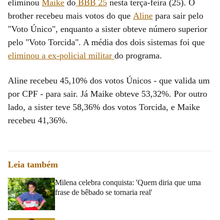
eliminou
Maike
do
BBB 25
nesta terça-feira (25). O
brother recebeu mais votos do que
Aline
para sair pelo
"Voto Único", enquanto a sister obteve número superior
pelo "Voto Torcida". A média dos dois sistemas foi que
eliminou a ex-policial militar
do programa.
Aline recebeu 45,10% dos votos Únicos - que valida um
por CPF - para sair. Já Maike obteve 53,32%. Por outro
lado, a sister teve 58,36% dos votos Torcida, e Maike
recebeu 41,36%.
Leia também
Milena celebra conquista: 'Quem diria que uma
frase de bêbado se tornaria real'