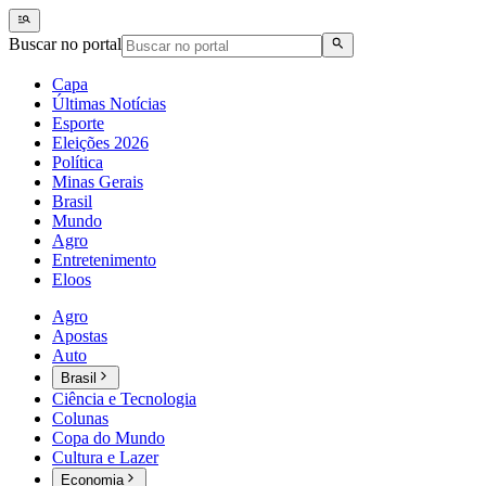
Buscar no portal
Capa
Últimas Notícias
Esporte
Eleições 2026
Política
Minas Gerais
Brasil
Mundo
Agro
Entretenimento
Eloos
Agro
Apostas
Auto
Brasil
Ciência e Tecnologia
Colunas
Copa do Mundo
Cultura e Lazer
Economia