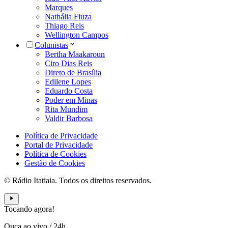
Marques
Nathália Fiuza
Thiago Reis
Wellington Campos
Colunistas
Bertha Maakaroun
Ciro Dias Reis
Direto de Brasília
Edilene Lopes
Eduardo Costa
Poder em Minas
Rita Mundim
Valdir Barbosa
Política de Privacidade
Portal de Privacidade
Política de Cookies
Gestão de Cookies
© Rádio Itatiaia. Todos os direitos reservados.
Tocando agora!
Ouça ao vivo
/
24h