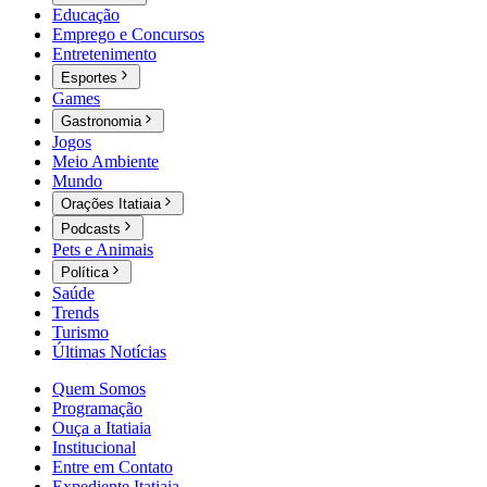
Educação
Emprego e Concursos
Entretenimento
Esportes
Games
Gastronomia
Jogos
Meio Ambiente
Mundo
Orações Itatiaia
Podcasts
Pets e Animais
Política
Saúde
Trends
Turismo
Últimas Notícias
Quem Somos
Programação
Ouça a Itatiaia
Institucional
Entre em Contato
Expediente Itatiaia