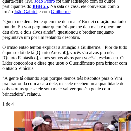
quarta-feira (19),
João Pedro
foi tirar satisfação com os outros
participantes do
BBB 25
. Na sala da casa, ele conversou com o
irmão
João Gabriel
e com
Guilherme
.
"Quem me deu alvo e quem me deu mala? Eu dei coração pra todo
mundo. Eu vou perguntar quem foi que me deu mala e quem me
deu alvo, e dois alvos ainda", questionou o brother enquanto
perguntava um por um tentando descobrir.
O irmão então tentou explicar a situação a Guilherme. "Pior de tudo
é que se dói de lá [Quarto Anos 50], vocês são alvos pra nós
[Quarto Fantástico], e nós somos alvos para vocês", esclareceu. O
Líder concordou e disse que usou o Queridômetro para brincar com
o aliado Vinícius.
"A gente tá olhando aqui porque demos três biscoitos para o Vini
pra tirar onda com a cara dele, mas ele recebeu uma quantidade de
coisas ruins que se ele somar ele vai ver que é a gente com
brincadeira", relatou.
1
de
4