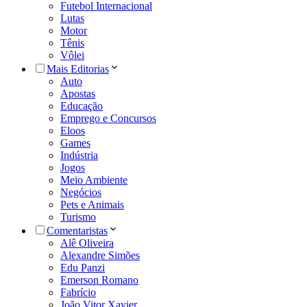
Futebol Internacional
Lutas
Motor
Tênis
Vôlei
Mais Editorias
Auto
Apostas
Educação
Emprego e Concursos
Eloos
Games
Indústria
Jogos
Meio Ambiente
Negócios
Pets e Animais
Turismo
Comentaristas
Alê Oliveira
Alexandre Simões
Edu Panzi
Emerson Romano
Fabrício
João Vitor Xavier