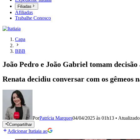
Filiadas
Afiliadas
Trabalhe Conosco
Capa
BBB
João Pedro e João Gabriel tomam decisão 
Renata decidiu conversar com os gêmeos na
Por
Patrícia Marques
04/04/2025 às 01h13
•
Atualizad
Compartilhar
Adicionar Itatiaia ao