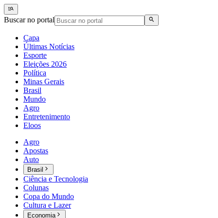
Buscar no portal
Capa
Últimas Notícias
Esporte
Eleições 2026
Política
Minas Gerais
Brasil
Mundo
Agro
Entretenimento
Eloos
Agro
Apostas
Auto
Brasil
Ciência e Tecnologia
Colunas
Copa do Mundo
Cultura e Lazer
Economia