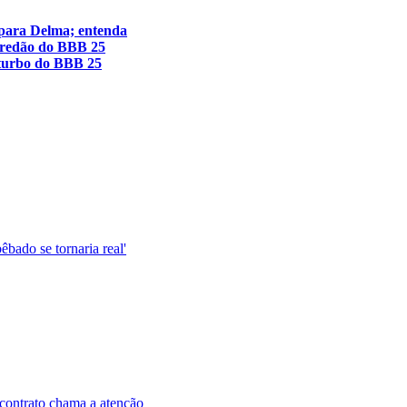
 para Delma; entenda
Paredão do BBB 25
 turbo do BBB 25
êbado se tornaria real'
contrato chama a atenção