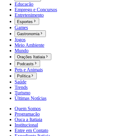
Educação
Emprego e Concursos
Entretenimento
Esportes
Games
Gastronomia
Jogos
Meio Ambiente
Mundo
Orações Itatiaia
Podcasts
Pets e Animais
Política
Saúde
Trends
Turismo
Últimas Notícias
Quem Somos
Programação
Ouça a Itatiaia
Institucional
Entre em Contato
Expediente Itatiaia