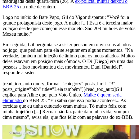
madrugada desta quarta-feira (26). A
ex-policial militar deixou o
BBB 25
na noite de ontem.
Logo no início do Bate-Papo, Gil do Vigor disparou: "Você foi a
grande protagonista deste jogo. A maior [...] Esta é a terceira maior
votação desde que começou esse modelo. São 209 milhões de votos.
Mexeu muito."
Em seguida, Gil pergunta se a sister pensou em ouvir seus aliados
no jogo, que pediam para ela se segurar em alguns momentos. "Na
verdade, também fui injeção de ânimo para os meus aliados. Muitos
deles estavam em posição mais cômoda. O Di [Diego] era uma das
pessoas... Isso movimentou ele, movimentou Dani [Daniele]",
responde a sister.
[read_too_auto query_format="category" posts_limit="3"
posts_origin="bbb" title="Leia também"][/read_too_auto]Gil
explica para Aline que, pelo Voto Único,
Maike é quem seria
eliminado
do BBB 25. "Eu sabia que isso podia acontecer... As
torcidas que eu tinha cutucado eram muitas. Tô muito feliz com
minha trajetória [...] Recuar não faz parte da minha vida, vou pra
cima mesmo", avisa ela, que fica feliz com as palavras do ex-BBB.