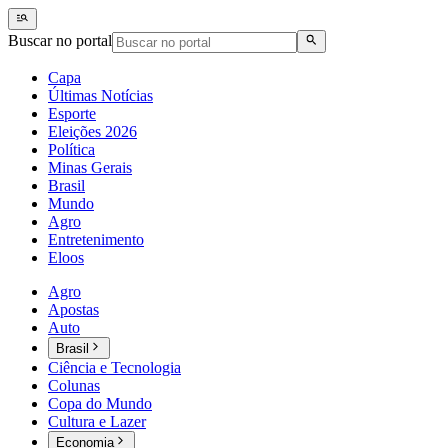
Buscar no portal
Capa
Últimas Notícias
Esporte
Eleições 2026
Política
Minas Gerais
Brasil
Mundo
Agro
Entretenimento
Eloos
Agro
Apostas
Auto
Brasil
Ciência e Tecnologia
Colunas
Copa do Mundo
Cultura e Lazer
Economia