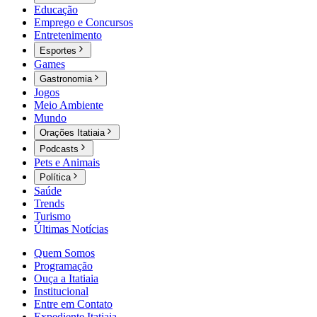
Educação
Emprego e Concursos
Entretenimento
Esportes
Games
Gastronomia
Jogos
Meio Ambiente
Mundo
Orações Itatiaia
Podcasts
Pets e Animais
Política
Saúde
Trends
Turismo
Últimas Notícias
Quem Somos
Programação
Ouça a Itatiaia
Institucional
Entre em Contato
Expediente Itatiaia