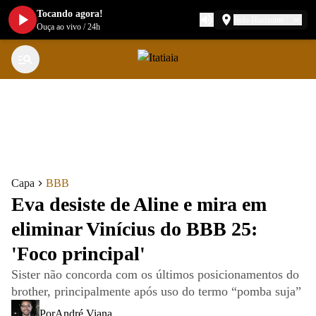
Tocando agora!
Belo Horizonte
Ouça ao vivo
/
24h
Capa
BBB
Eva desiste de Aline e mira em
eliminar Vinícius do BBB 25:
'Foco principal'
Sister não concorda com os últimos posicionamentos do
brother, principalmente após uso do termo “pomba suja”
Por
André Viana