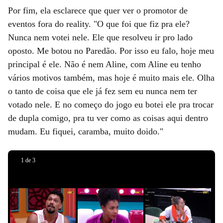
Por fim, ela esclarece que quer ver o promotor de
eventos fora do reality. "O que foi que fiz pra ele?
Nunca nem votei nele. Ele que resolveu ir pro lado
oposto. Me botou no Paredão. Por isso eu falo, hoje meu
principal é ele. Não é nem Aline, com Aline eu tenho
vários motivos também, mas hoje é muito mais ele. Olha
o tanto de coisa que ele já fez sem eu nunca nem ter
votado nele. E no começo do jogo eu botei ele pra trocar
de dupla comigo, pra tu ver como as coisas aqui dentro
mudam. Eu fiquei, caramba, muito doido."
Reprodução |
Anúncio
1
de
3
Reprodução/Globoplay
Reprodução/Globoplay
Globo
aqui
Slide 1 de 0