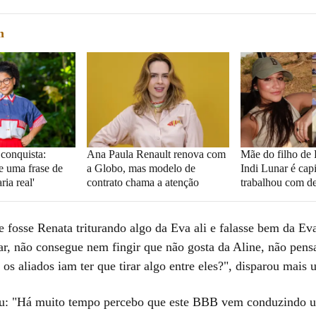
m
 conquista:
Ana Paula Renault renova com
Mãe do filho de
e uma frase de
a Globo, mas modelo de
Indi Lunar é cap
ria real'
contrato chama a atenção
trabalhou com d
e fosse Renata triturando algo da Eva ali e falasse bem da Ev
r, não consegue nem fingir que não gosta da Aline, não pen
s aliados iam ter que tirar algo entre eles?", disparou mais 
ou: "Há muito tempo percebo que este BBB vem conduzindo 