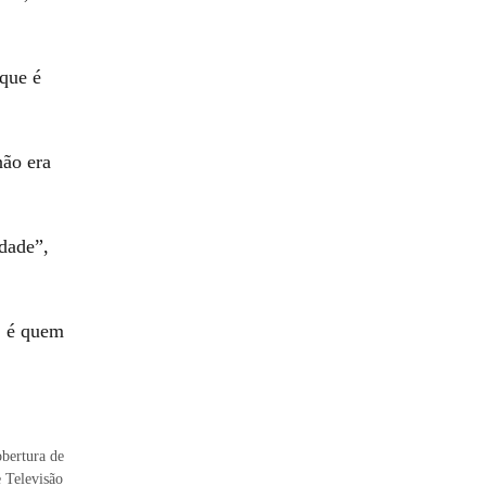
 que é
não era
idade”,
e, é quem
obertura de
e Televisão