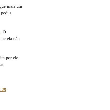
m que mais um
o pediu
o
. O
 que ela não
ta por ele
us
B 25