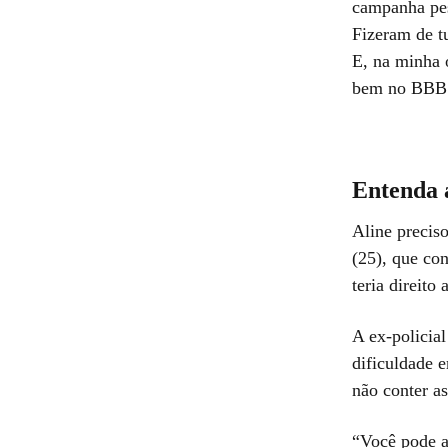
campanha pes
Fizeram de t
E, na minha 
bem no BBB
Entenda 
Aline precis
(25), que co
teria direito
A ex-policia
dificuldade e
não conter as
“Você pode a