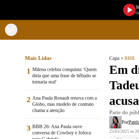
T
Ou
Mais Lidas
Capa
BBB
Em di
Milena celebra conquista: 'Quem
1
diria que uma frase de bêbado se
Tadeu
tornaria real'
acusa
Ana Paula Renault renova com a
2
Globo, mas modelo de contrato
chama a atenção
Parte do públ
Por
Patrí
BBB 26: Ana Paula ouve
3
25/03/2025 às 2
conversa de Cowboy e fofoca
para Gabriela