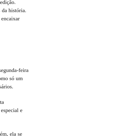
edição.
da história.
 encaixar
segunda-feira
omo só um
sários.
ta
 especial e
ém, ela se