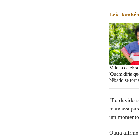
Leia també
Milena celebra
'Quem diria qu
bêbado se torna
"Eu duvido s
mandava para
um momento o
Outra afirm