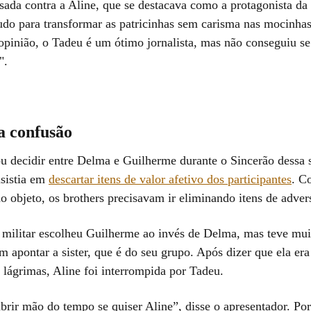
ada contra a Aline, que se destacava como a protagonista da 
udo para transformar as patricinhas sem carisma nas mocinhas 
opinião, o Tadeu é um ótimo jornalista, mas não conseguiu se
".
a confusão
ou decidir entre Delma e Guilherme durante o Sincerão dessa 
nsistia em
descartar itens de valor afetivo dos participantes
. C
 ao objeto, os brothers precisavam ir eliminando itens de adver
l militar escolheu Guilherme ao invés de Delma, mas teve mui
m apontar a sister, que é do seu grupo. Após dizer que ela era
 lágrimas, Aline foi interrompida por Tadeu.
brir mão do tempo se quiser Aline”, disse o apresentador. Por