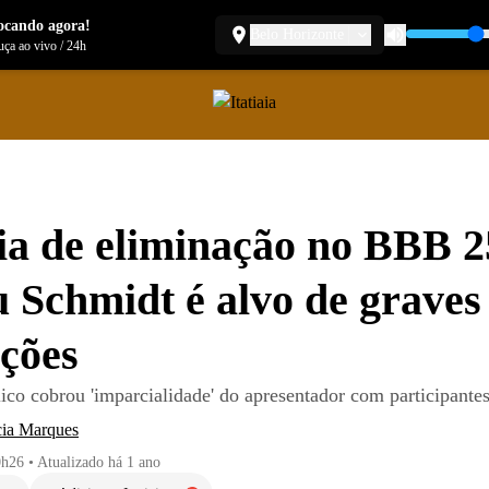
ocando agora!
Belo Horizonte
ça ao vivo
/
24h
a de eliminação no BBB 2
 Schmidt é alvo de graves
ções
ico cobrou 'imparcialidade' do apresentador com participante
cia Marques
0h26
•
Atualizado
há 1 ano