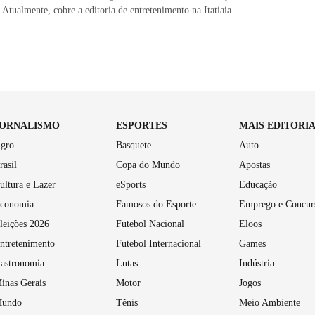
 Atualmente, cobre a editoria de entretenimento na Itatiaia.
JORNALISMO
ESPORTES
MAIS EDITORI
gro
Basquete
Auto
rasil
Copa do Mundo
Apostas
ultura e Lazer
eSports
Educação
conomia
Famosos do Esporte
Emprego e Concur
leições 2026
Futebol Nacional
Eloos
ntretenimento
Futebol Internacional
Games
astronomia
Lutas
Indústria
inas Gerais
Motor
Jogos
undo
Tênis
Meio Ambiente