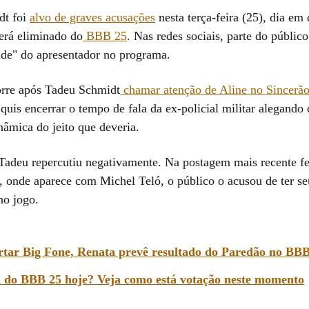
dt foi
alvo de graves acusações
nesta terça-feira (25), dia e
erá eliminado do
BBB 25
. Nas redes sociais, parte do públic
ade" do apresentador no programa.
rre após Tadeu Schmidt
chamar atenção de Aline no Sincerã
quis encerrar o tempo de fala da ex-policial militar alegando
nâmica do jeito que deveria.
 Tadeu repercutiu negativamente. Na postagem mais recente fei
, onde aparece com Michel Teló, o público o acusou de ter se
no jogo.
rtar Big Fone, Renata prevê resultado do Paredão no BB
 do BBB 25 hoje? Veja como está votação neste momento