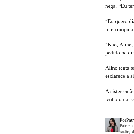
nega. “Eu te
“Eu quero di
interrompida
“Não, Aline, 
pedido na di
Aline tenta s
esclarece a s
A sister entã
tenho uma re
Por
Pat
Patrícia
reality 