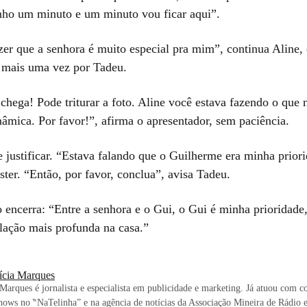
nho um minuto e um minuto vou ficar aqui”.
zer que a senhora é muito especial pra mim”, continua Aline,
 mais uma vez por Tadeu.
chega! Pode triturar a foto. Aline você estava fazendo o que 
nâmica. Por favor!”, afirma o apresentador, sem paciência.
e justificar. “Estava falando que o Guilherme era minha prior
ister. “Então, por favor, conclua”, avisa Tadeu.
o encerra: “Entre a senhora e o Gui, o Gui é minha prioridad
lação mais profunda na casa.”
rícia Marques
 Marques é jornalista e especialista em publicidade e marketing. Já atuou com c
shows no ‶NaTelinha” e na agência de notícias da Associação Mineira de Rádio 