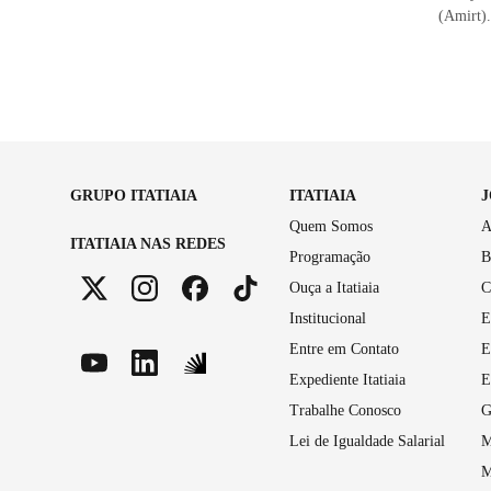
(Amirt).
GRUPO ITATIAIA
ITATIAIA
Quem Somos
A
ITATIAIA NAS REDES
Programação
B
Ouça a Itatiaia
C
Institucional
E
Entre em Contato
E
Expediente Itatiaia
E
Trabalhe Conosco
G
Lei de Igualdade Salarial
M
M