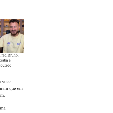
 Fred Bruno,
ixaba e
eputado
a você
saram que em
um.
uma