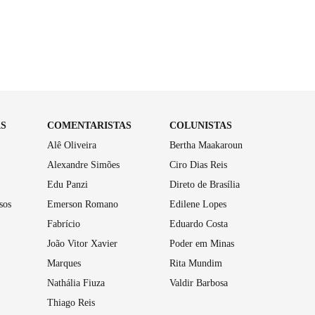
AS
COMENTARISTAS
COLUNISTAS
Alê Oliveira
Bertha Maakaroun
Alexandre Simões
Ciro Dias Reis
Edu Panzi
Direto de Brasília
sos
Emerson Romano
Edilene Lopes
Fabrício
Eduardo Costa
João Vitor Xavier
Poder em Minas
Marques
Rita Mundim
Nathália Fiuza
Valdir Barbosa
Thiago Reis