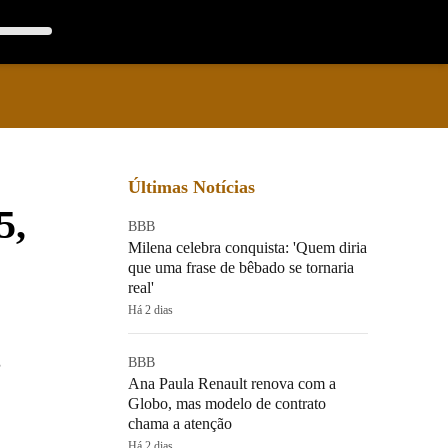
Últimas Notícias
5,
BBB
Milena celebra conquista: 'Quem diria
que uma frase de bêbado se tornaria
real'
Há 2 dias
s
BBB
Ana Paula Renault renova com a
Globo, mas modelo de contrato
chama a atenção
Há 2 dias