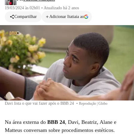
19/03/2024 às 02h01
•
Atualizado
há 2 anos
Compartilhar
Adicionar Itatiaia ao
Davi lista o que vai fazer após o BBB 24
•
Reprodução | Globo
Na área externa do
BBB 24
, Davi, Beatriz, Alane e
Matteus conversam sobre procedimentos estéticos.