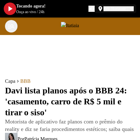
Tocando agora!
Belo Horizonte
Ouça ao vivo
/
24h
Capa
BBB
Davi lista planos após o BBB 24:
'casamento, carro de R$ 5 mil e
tirar o siso'
Motorista de aplicativo faz planos com o prêmio do
reality e diz se faria procedimentos estéticos; saiba quais
Por
Patrícia Marques