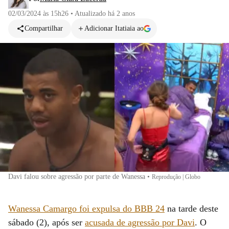
02/03/2024 às 15h26
•
Atualizado
há 2 anos
Compartilhar
Adicionar Itatiaia ao
Davi falou sobre agressão por parte de Wanessa
•
Reprodução | Globo
Wanessa Camargo foi expulsa do BBB 24
na tarde deste
sábado (2), após ser
acusada de agressão por Davi
. O