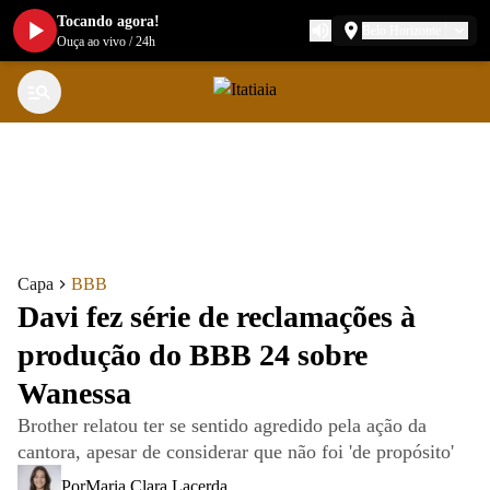
Tocando agora!
Belo Horizonte
Ouça ao vivo
/
24h
Capa
BBB
Davi fez série de reclamações à
produção do BBB 24 sobre
Wanessa
Brother relatou ter se sentido agredido pela ação da
cantora, apesar de considerar que não foi 'de propósito'
Por
Maria Clara Lacerda